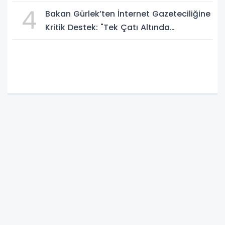
A.P.J. Abdul Kalam İlham Ödülü 2026”
4
Bakan Gürlek’ten İnternet Gazeteciliğine
Kritik Destek: "Tek Çatı Altında
Toplanmalıyız, Yasal Düzenlemeye
Hazırız"