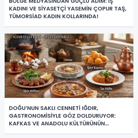
BÖLGE MEDYASINDAN GÜÇLÜ ADIM: İŞ
KADINI VE SİYASETÇİ YASEMİN ÇOPUR TAŞ,
TÜMORSİAD KADIN KOLLARINDA!
DOĞU’NUN SAKLI CENNETİ IĞDIR,
GASTRONOMİSİYLE GÖZ DOLDURUYOR:
KAFKAS VE ANADOLU KÜLTÜRÜNÜN
BULUŞMA NOKTASI