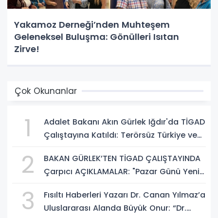
Yakamoz Derneği’nden Muhteşem
Geleneksel Buluşma: Gönülleri Isıtan
Zirve!
Çok Okunanlar
1
Adalet Bakanı Akın Gürlek Iğdır'da TİGAD
Çalıştayına Katıldı: Terörsüz Türkiye ve
Sosyal Medya Düzenlemesi Mesajı
2
BAKAN GÜRLEK’TEN TİGAD ÇALIŞTAYINDA
Çarpıcı AÇIKLAMALAR: "Pazar Günü Yeni
Bir Aydınlığa Uyanacağız"
3
Fısıltı Haberleri Yazarı Dr. Canan Yılmaz’a
Uluslararası Alanda Büyük Onur: “Dr.