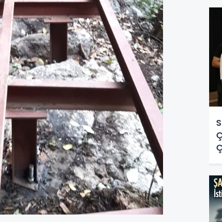
S
Ç
Ç
O
Y