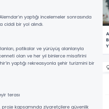
 Alemdar’ın yaptığı incelemeler sonrasında
 ciddi bir yol alındı.
A
B
Y
lanları, patikalar ve yürüyüş alanlarıyla
K
nneti olan ve her yıl binlerce misafirini
r’in yaptığı rekreasyonla şehir turizmini bir
Ç
yir terası
, proje kapsamında ziyaretçilere güvenlik