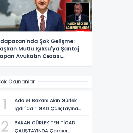
dapazarı'nda Şok Gelişme:
aşkan Mutlu Işıksu'ya Şantaj
apan Avukatın Cezası
esinleşti!
ok Okunanlar
1
Adalet Bakanı Akın Gürlek
Iğdır'da TİGAD Çalıştayına
Katıldı: Terörsüz Türkiye ve
2
BAKAN GÜRLEK’TEN TİGAD
Sosyal Medya Düzenlemesi
ÇALIŞTAYINDA Çarpıcı
Mesajı