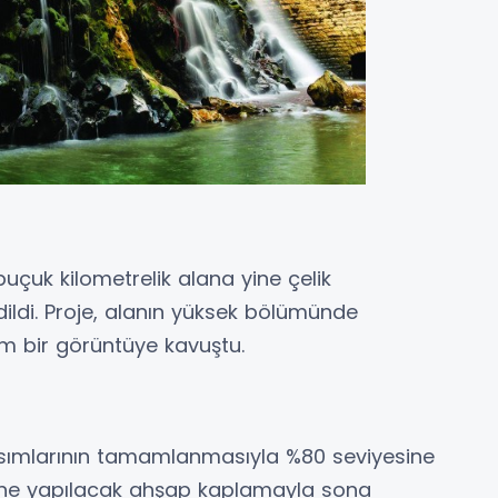
uçuk kilometrelik alana yine çelik
dildi. Proje, alanın yüksek bölümünde
em bir görüntüye kavuştu.
kısımlarının tamamlanmasıyla %80 seviyesine
erine yapılacak ahşap kaplamayla sona