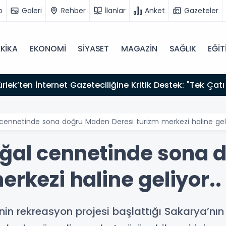
o
Galeri
Rehber
İlanlar
Anket
Gazeteler
KİKA
EKONOMİ
SİYASET
MAGAZİN
SAĞLIK
EĞİT
12:12
Fısıltı Haberleri Yazarı Dr. Canan Yılmaz’a Uluslararası Alanda Büyük Onur: “Dr. A.P.J. Abdul Kalam
İlham Ödülü 2026”
 cennetinde sona doğru Maden Deresi turizm merkezi haline geli
oğal cennetinde sona 
erkezi haline geliyor..
in rekreasyon projesi başlattığı Sakarya’nın 