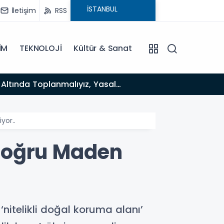
İletişim
RSS
İM
TEKNOLOJİ
Kültür & Sanat
yor..
doğru Maden
‘nitelikli doğal koruma alanı’