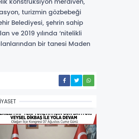
elik konstrüksiyon merdiven,
nasyon, turizmin gözbebeği
ir Belediyesi, şehrin sahip
n ve 2019 yılında ‘nitelikli
 alanlarından bir tanesi Maden
İYASET