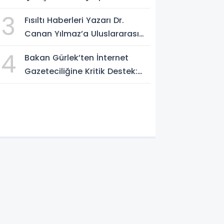
AÇIKLAMALAR: "Pazar Günü
3
Fısıltı Haberleri Yazarı Dr.
Yeni Bir Aydınlığa Uyanacağız"
Canan Yılmaz’a Uluslararası
Alanda Büyük Onur: “Dr. A.P.J.
4
Bakan Gürlek’ten İnternet
Abdul Kalam İlham Ödülü
Gazeteciliğine Kritik Destek:
2026”
"Tek Çatı Altında
Toplanmalıyız, Yasal
Düzenlemeye Hazırız"