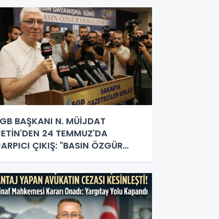
GB BAŞKANI N. MÜİJDAT
ETİN'DEN 24 TEMMUZ'DA
ARPICI ÇIKIŞ: "BASIN ÖZGÜR
LMALI, GAZETECİLİK HERKESİN
APACAĞI İŞ DEĞİL!"