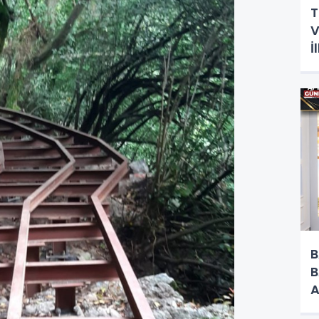
T
V
İ
H
B
B
A
O