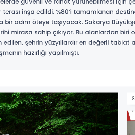
elerde güvenli ve rahat yürünebilmesi için ç
r terası inşa edildi. %80’i tamamlanan desti
 bir adım öteye taşıyacak. Sakarya Büyükşeh
ihi mirasa sahip çıkıyor. Bu alanlardan biri ola
 edilen, şehrin yüzyıllardır en değerli tabiat
şmanın hazırlığı yapılmıştı.
S