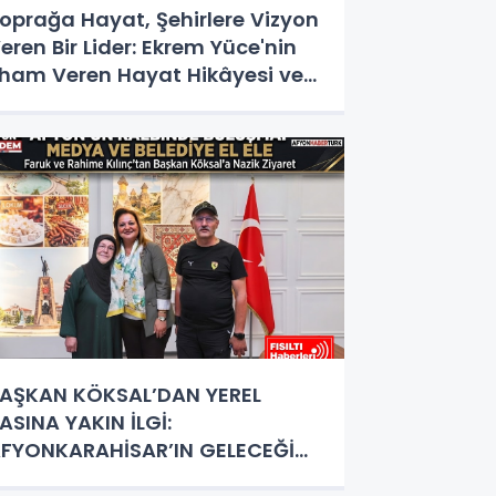
oprağa Hayat, Şehirlere Vizyon
eren Bir Lider: Ekrem Yüce'nin
lham Veren Hayat Hikâyesi ve
izmet Destanı
AŞKAN KÖKSAL’DAN YEREL
ASINA YAKIN İLGİ:
FYONKARAHİSAR’IN GELECEĞİ
RTAK AKILLA ŞEKİLLENİYOR