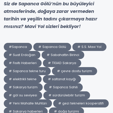
Siz de Sapanca Gölü’nün bu büyüleyici
atmosferinde, doğaya zarar vermeden
tarihin ve yeşilin tadını çıkarmaya hazır
mısınız? Mavi Yol sizleri bekliyor!
#Sapanca
# Sapanca Gölü
# S.S. Mavi Yol
# Suat Erdoğan
# Sabahattin Birinci
# Fısıltı Haberleri
# TİGAD Sakarya
# Sapanca tekne turu
# çevre dostu turizm
# elektrikli tekne
# saltanat kayığı
# Sakarya turizm
# Sapanca Sahili
# göl su seviyesi
# sürdürülebilir turizm
# Yeni Mahalle Muhtarı
# gezi tekneleri kooperatifi
# Sakarya haberleri
# doğa turizmi