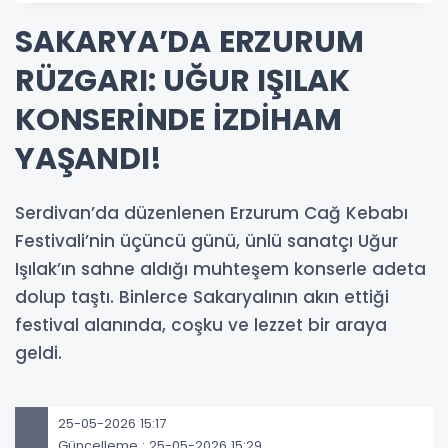
SAKARYA’DA ERZURUM
RÜZGARI: UĞUR IŞILAK
KONSERİNDE İZDİHAM
YAŞANDI!
Serdivan’da düzenlenen Erzurum Cağ Kebabı
Festivali’nin üçüncü günü, ünlü sanatçı Uğur
Işılak’ın sahne aldığı muhteşem konserle adeta
dolup taştı. Binlerce Sakaryalının akın ettiği
festival alanında, coşku ve lezzet bir araya
geldi.
25-05-2026 15:17
Güncelleme : 25-05-2026 15:29