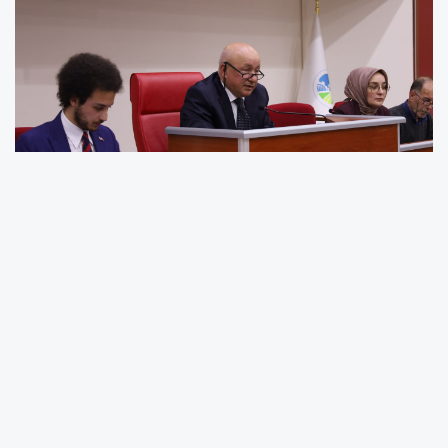
Seçimde Güvenoyu: Yeni
Başkan ve Yönetim Belirlendi
Yapılan seçimler neticesinde Sakarya Kent
Konseyi’nin yeni başkanı
Prof. Dr. Hayrettin
Zengin
oldu. Şehrin sosyal ve kültürel