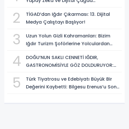
Yapay Zekâ ve Dijital Çağda
Dezenformasyonla Mücadele Kapasite
2
TİGAD’dan Iğdır Çıkarması: 13. Dijital
Geliştirme Eğitimi Başlıyor!
Medya Çalıştayı Başlıyor!
3
Uzun Yolun Gizli Kahramanları: Bizim
Iğdır Turizm Şoförlerine Yolculardan
Büyük Teşekkür!
4
DOĞU’NUN SAKLI CENNETİ IĞDIR,
GASTRONOMİSİYLE GÖZ DOLDURUYOR:
KAFKAS VE ANADOLU KÜLTÜRÜNÜN
5
Türk Tiyatrosu ve Edebiyatı Büyük Bir
BULUŞMA NOKTASI
Değerini Kaybetti: Bilgesu Erenus’u Son
Yolculuğuna Uğurluyoruz