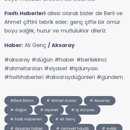
Fısıltı Haberleri
ailesi olarak bizler de Beril ve
Ahmet çiftini tebrik eder; genç çifte bir ömür
boyu sağlık, huzur ve mutluluklar dileriz.
Haber:
Ali Genç
/ Aksaray
#aksaray #düğün #haber #berilekinci
#ahmetarslan #siyaset #işdünyası
#fısıltıhaberleri #aksaraydüğünleri #gündem
#Beril Ekinci
# Ahmet Arslan
# Aksaray
# düğün
# siyaset
# iş dünyası
# Fısıltı Haberleri
# Ali Genç
# Aksaray haber
# cemiyet hayatı
# evlilik