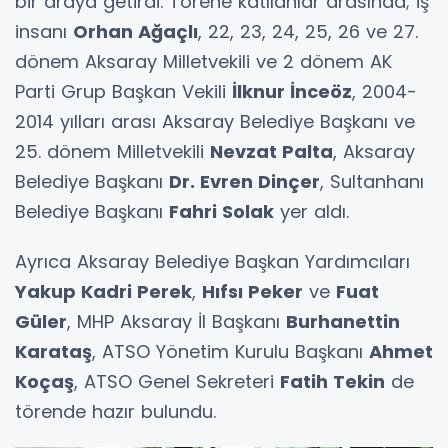
bir araya getirdi. Törene katılanlar arasında; iş
insanı
Orhan Ağaçlı
, 22, 23, 24, 25, 26 ve 27.
dönem Aksaray Milletvekili ve 2 dönem AK
Parti Grup Başkan Vekili
İlknur İnceöz
, 2004-
2014 yılları arası Aksaray Belediye Başkanı ve
25. dönem Milletvekili
Nevzat Palta
, Aksaray
Belediye Başkanı
Dr. Evren Dinçer
, Sultanhanı
Belediye Başkanı
Fahri Solak
yer aldı.
Ayrıca Aksaray Belediye Başkan Yardımcıları
Yakup Kadri Perek
,
Hıfsı Peker
ve
Fuat
Güler
, MHP Aksaray İl Başkanı
Burhanettin
Karataş
, ATSO Yönetim Kurulu Başkanı
Ahmet
Koçaş
, ATSO Genel Sekreteri
Fatih Tekin
de
törende hazır bulundu.