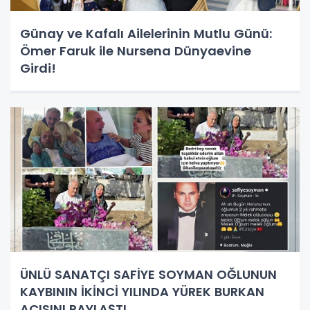
Günay ve Kafalı Ailelerinin Mutlu Günü:
Ömer Faruk ile Nursena Dünyaevine
Girdi!
ÜNLÜ SANATÇI SAFİYE SOYMAN OĞLUNUN
KAYBININ İKİNCİ YILINDA YÜREK BURKAN
ACISINI PAYLAŞTI