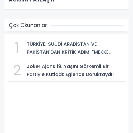
Çok Okunanlar
1
TÜRKİYE, SUUDİ ARABİSTAN VE
PAKİSTAN'DAN KRİTİK ADIM: "MEKKE
ORTAK SAVUNMA ANLAŞMASI" İMZALANDI!
2
Joker Ajans 19. Yaşını Görkemli Bir
Partiyle Kutladı: Eğlence Doruktaydı!