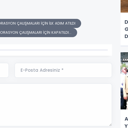
D
RASYON ÇALIŞMALARI İÇİN İLK ADIM ATILDI
G
ORASYON ÇALIŞMALARI İÇİN KAPATILDI...
D
A
N
E-Posta Adresiniz *
A
Y