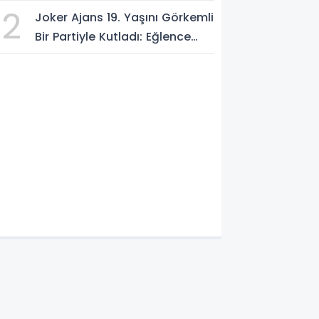
"MEKKE ORTAK SAVUNMA
2
Joker Ajans 19. Yaşını Görkemli
ANLAŞMASI" İMZALANDI!
Bir Partiyle Kutladı: Eğlence
Doruktaydı!