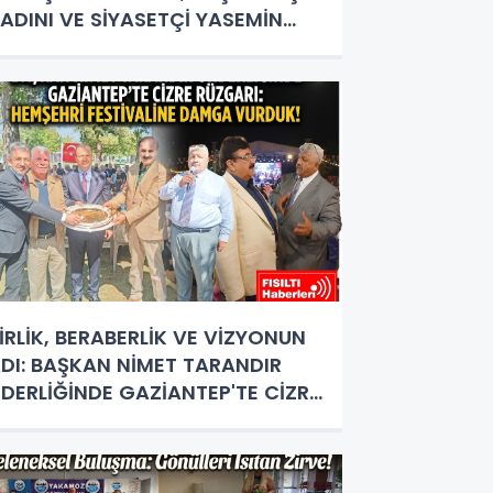
ADINI VE SİYASETÇİ YASEMİN
OPUR TAŞ’A ANLAMLI PLAKET!
İRLİK, BERABERLİK VE VİZYONUN
DI: BAŞKAN NİMET TARANDIR
İDERLİĞİNDE GAZİANTEP'TE CİZRE
ÜZGARI ESTİ!