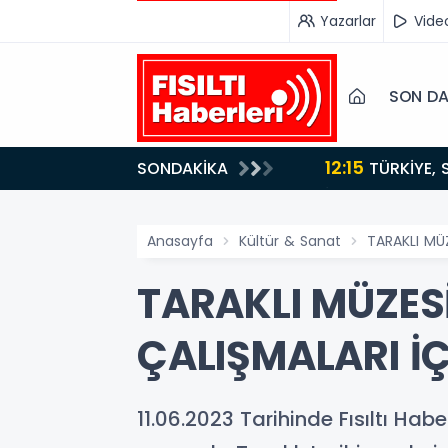
Yazarlar
Vide
SON DA
12:15
SONDAKİKA
ydı!
TÜRKİYE, SUUDİ ARABİSTAN VE PAKİSTAN'DAN KRİTİK ADIM: "MEKKE ORTAK SAVUNMA ANLAŞMASI"
İMZALANDI!
Anasayfa
Kültür & Sanat
TARAKLI MÜZ
TARAKLI MÜZES
ÇALIŞMALARI İÇ
11.06.2023 Tarihinde Fısıltı Hab