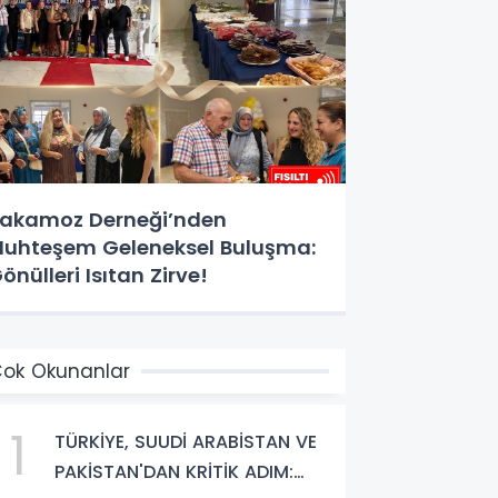
akamoz Derneği’nden
uhteşem Geleneksel Buluşma:
önülleri Isıtan Zirve!
ok Okunanlar
1
TÜRKİYE, SUUDİ ARABİSTAN VE
PAKİSTAN'DAN KRİTİK ADIM: