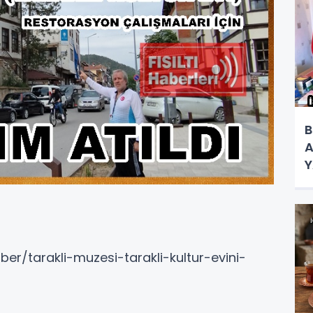
B
A
Y
K
ber/tarakli-muzesi-tarakli-kultur-evini-