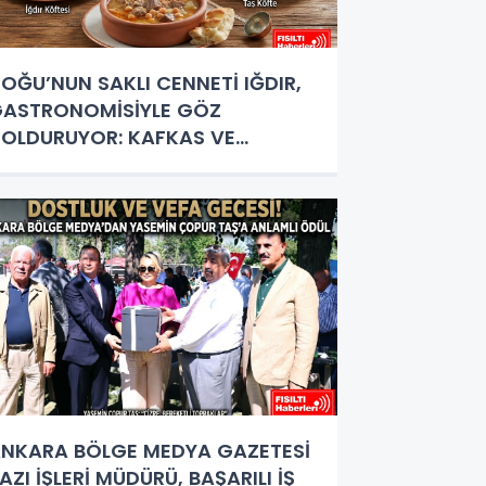
OĞU’NUN SAKLI CENNETİ IĞDIR,
ASTRONOMİSİYLE GÖZ
OLDURUYOR: KAFKAS VE
NADOLU KÜLTÜRÜNÜN BULUŞMA
OKTASI
NKARA BÖLGE MEDYA GAZETESİ
AZI İŞLERİ MÜDÜRÜ, BAŞARILI İŞ