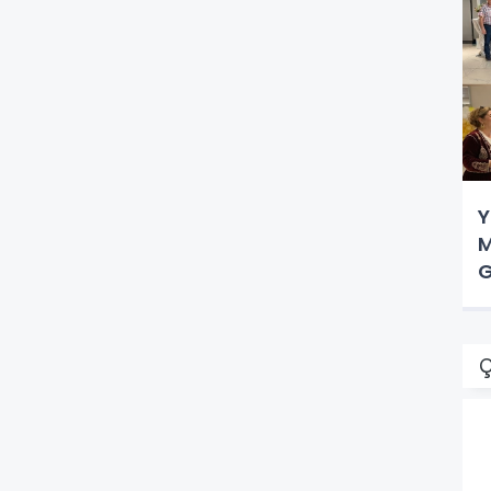
Y
M
G
Ç