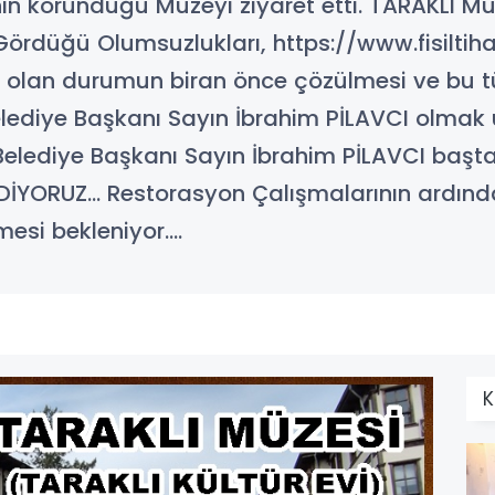
rinin korunduğu Müzeyi ziyaret etti. TARAKLI M
ördüğü Olumsuzlukları, https://www.fisiltiha
 olan durumun biran önce çözülmesi ve bu tü
diye Başkanı Sayın İbrahim PİLAVCI olmak üze
in Belediye Başkanı Sayın İbrahim PİLAVCI baş
DİYORUZ... Restorasyon Çalışmalarının ardınd
esi bekleniyor....
K