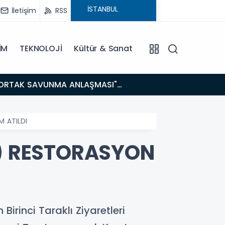
İletişim
RSS
İM
TEKNOLOJİ
Kültür & Sanat
14:21
BAKAN GÜRLEK’TEN TİGAD ÇALIŞTAYINDA Çarpıcı AÇIKLAMALAR: "Pazar Günü Yeni Bir Aydınlığa
Uyanacağız
M ATILDI
İ) RESTORASYON
Birinci Taraklı Ziyaretleri