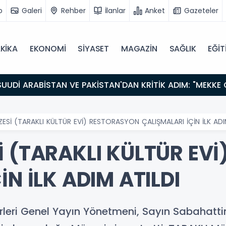
o
Galeri
Rehber
İlanlar
Anket
Gazeteler
KİKA
EKONOMİ
SİYASET
MAGAZİN
SAĞLIK
EĞİT
ESİ (TARAKLI KÜLTÜR EVİ) RESTORASYON ÇALIŞMALARI İÇİN İLK ADI
İ (TARAKLI KÜLTÜR EV
İN İLK ADIM ATILDI
erleri Genel Yayın Yönetmeni, Sayın Sabahattin 