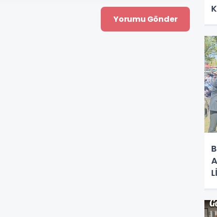
K
Ç
B
A
L
R