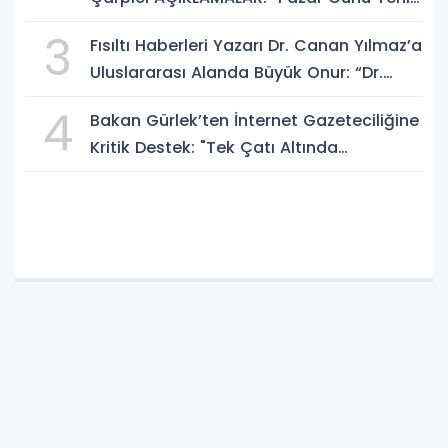
Bir Aydınlığa Uyanacağız"
3
Fısıltı Haberleri Yazarı Dr. Canan Yılmaz’a
Uluslararası Alanda Büyük Onur: “Dr.
A.P.J. Abdul Kalam İlham Ödülü 2026”
4
Bakan Gürlek’ten İnternet Gazeteciliğine
Kritik Destek: "Tek Çatı Altında
Toplanmalıyız, Yasal Düzenlemeye
Hazırız"