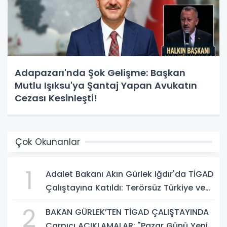
Adapazarı'nda Şok Gelişme: Başkan
Mutlu Işıksu'ya Şantaj Yapan Avukatın
Cezası Kesinleşti!
Çok Okunanlar
1
Adalet Bakanı Akın Gürlek Iğdır'da TİGAD
Çalıştayına Katıldı: Terörsüz Türkiye ve
Sosyal Medya Düzenlemesi Mesajı
2
BAKAN GÜRLEK’TEN TİGAD ÇALIŞTAYINDA
Çarpıcı AÇIKLAMALAR: "Pazar Günü Yeni