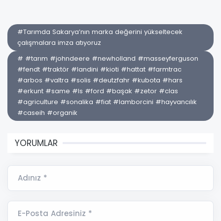
#Tarımda Sakarya’nın marka değerini yükseltecek
çalışmalara imza atıyoruz
# #tarım #johndeere #newholland #masseyferguson
#fendt #traktör #landini #kioti #hattat #farmtrac
#arbos #valtra #solis #deutzfahr #kubota #hars
#erkunt #same #ls #ford #başak #zetor #clas
#agriculture #sonalika #fiat #lamborcini #hayvancılık
#caseih #organik
YORUMLAR
Adınız *
E-Posta Adresiniz *