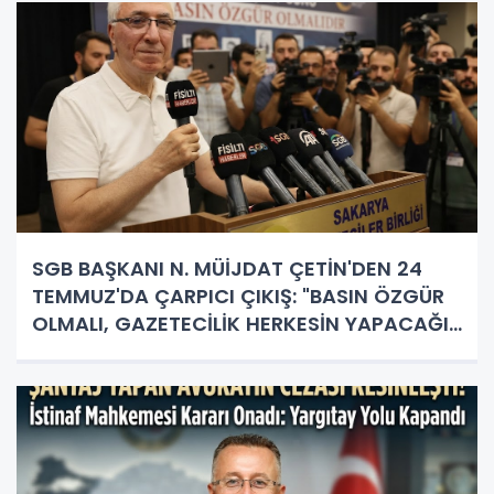
SGB BAŞKANI N. MÜİJDAT ÇETİN'DEN 24
TEMMUZ'DA ÇARPICI ÇIKIŞ: "BASIN ÖZGÜR
OLMALI, GAZETECİLİK HERKESİN YAPACAĞI
İŞ DEĞİL!"