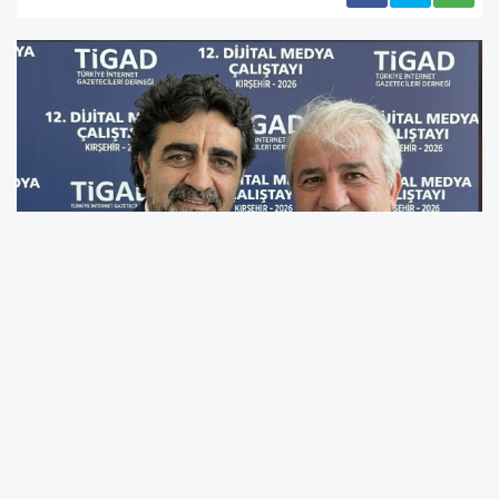
Dijital medyanın geleceği ve çalıştayın sektöre
katkılarının ele alındığı samimi sohbetin
ardından, iki usta isim günün anısına hatıra