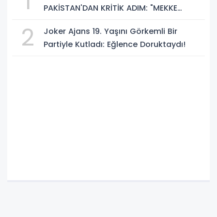
1
PAKİSTAN'DAN KRİTİK ADIM: "MEKKE
ORTAK SAVUNMA ANLAŞMASI" İMZALANDI!
2
Joker Ajans 19. Yaşını Görkemli Bir
Partiyle Kutladı: Eğlence Doruktaydı!