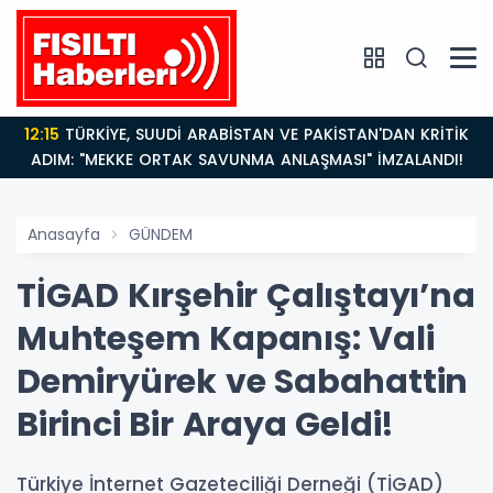
14:21
BAKAN GÜRLEK’TEN TİGAD ÇALIŞTAYINDA Çarpıcı
AÇIKLAMALAR: "Pazar Günü Yeni Bir Aydınlığa
Uyanacağız"
Anasayfa
GÜNDEM
TİGAD Kırşehir Çalıştayı’na
Muhteşem Kapanış: Vali
Demiryürek ve Sabahattin
Birinci Bir Araya Geldi!
Türkiye İnternet Gazeteciliği Derneği (TİGAD)