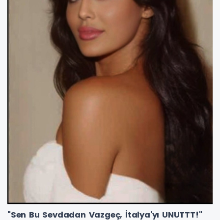
"Sen Bu Sevdadan Vazgeç, İtalya'yı UNUTTT!"