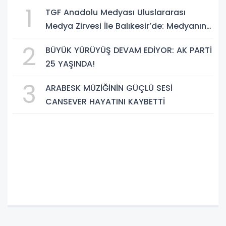
1
TGF Anadolu Medyası Uluslararası
Medya Zirvesi İle Balıkesir’de: Medyanın
Kalbi 3 Gün Boyunca Balıkesir'de Atacak
2
BÜYÜK YÜRÜYÜŞ DEVAM EDİYOR: AK PARTİ
25 YAŞINDA!
3
ARABESK MÜZİĞİNİN GÜÇLÜ SESİ
CANSEVER HAYATINI KAYBETTİ