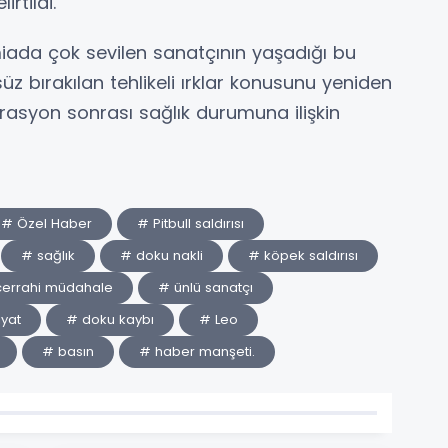
irtildi.
iada çok sevilen sanatçının yaşadığı bu
süz bırakılan tehlikeli ırklar konusunu yeniden
rasyon sonrası sağlık durumuna ilişkin
# Özel Haber
# Pitbull saldırısı
# sağlık
# doku nakli
# köpek saldırısı
cerrahi müdahale
# ünlü sanatçı
yat
# doku kaybı
# Leo
# basın
# haber manşeti.