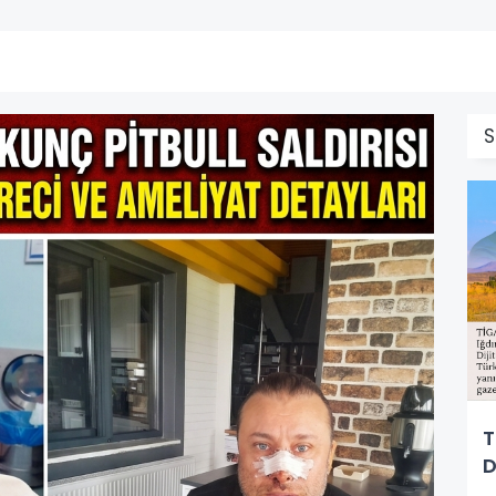
S
T
D