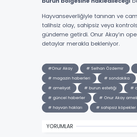
burun bölgesine nakledileceği
bel
Hayvanseverliğiyle tanınan ve cam
talihsiz olay, sahipsiz veya kontrol
gündeme getirdi. Onur Akay’ın ope
detaylar merakla bekleniyor.
#Onur Akay
# Selhan Özdemir
# magazin haberleri
# sondakika
# ameliyat
# burun estetiği
# 
# güncel haberler
# Onur Akay ameli
# hayvan hakları
# sahipsiz köpekler
YORUMLAR