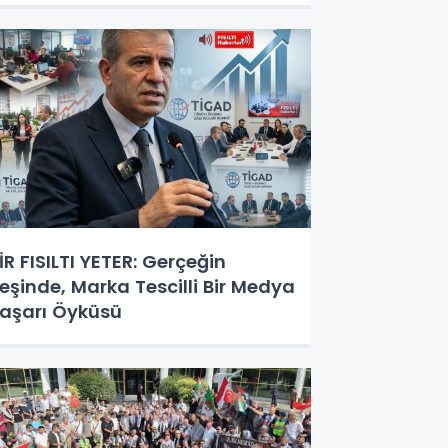
İR FISILTI YETER: Gerçeğin
eşinde, Marka Tescilli Bir Medya
aşarı Öyküsü