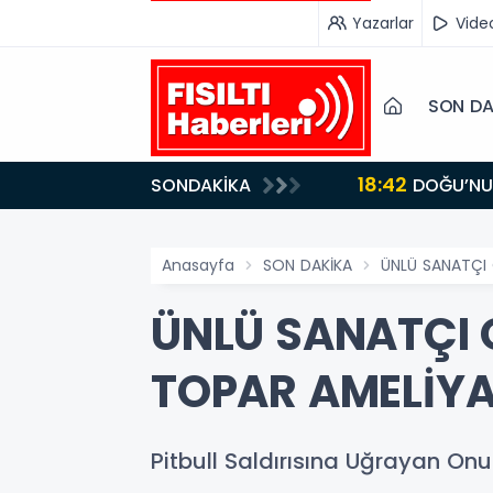
Yazarlar
Vide
SON DA
18:42
SONDAKİKA
DOĞU’NUN SAKLI CENNETİ IĞDIR, GASTRONOMİSİYLE GÖZ DOLDURUYOR: KAFKAS VE ANADOLU
KÜLTÜRÜNÜN B
Anasayfa
SON DAKİKA
ÜNLÜ SANATÇI 
ÜNLÜ SANATÇI 
TOPAR AMELİYA
Pitbull Saldırısına Uğrayan O