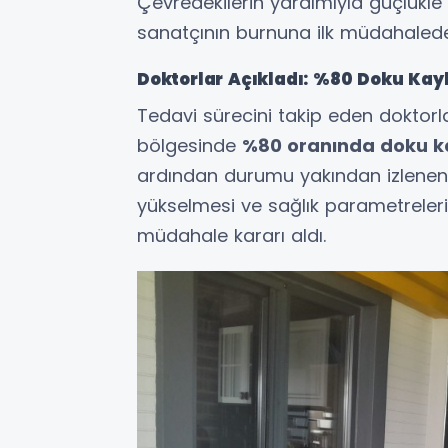
Çevredekilerin yardımıyla güçlükle
sanatçının burnuna ilk müdahalede 9
Doktorlar Açıkladı: %80 Doku Kay
Tedavi sürecini takip eden doktorla
bölgesinde
%80 oranında doku k
ardından durumu yakından izlenen
yükselmesi ve sağlık parametreleri
müdahale kararı aldı.