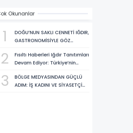
ok Okunanlar
1
DOĞU’NUN SAKLI CENNETİ IĞDIR,
GASTRONOMİSİYLE GÖZ
DOLDURUYOR: KAFKAS VE
2
Fısıltı Haberleri Iğdır Tanıtımları
ANADOLU KÜLTÜRÜNÜN
Devam Ediyor: Türkiye’nin
BULUŞMA NOKTASI
Doğu Kapısı Iğdır’ın Saklı
3
BÖLGE MEDYASINDAN GÜÇLÜ
Cennetleri Keşfedilmeyi
ADIM: İŞ KADINI VE SİYASETÇİ
Bekliyor
YASEMİN ÇOPUR TAŞ,
TÜMORSİAD KADIN KOLLARINDA!