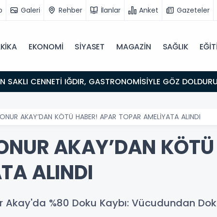
o
Galeri
Rehber
İlanlar
Anket
Gazeteler
KİKA
EKONOMİ
SİYASET
MAGAZİN
SAĞLIK
EĞİT
ULUŞMA NOKTASI
ONUR AKAY’DAN KÖTÜ HABER! APAR TOPAR AMELİYATA ALINDI
ONUR AKAY’DAN KÖTÜ
TA ALINDI
nur Akay'da %80 Doku Kaybı: Vücudundan Doku