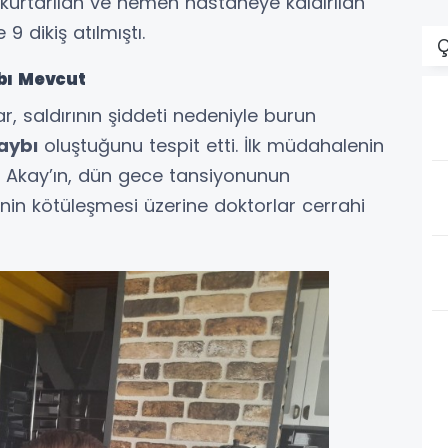
 kurtarılan ve hemen hastaneye kaldırılan
 dikiş atılmıştı.
Ç
bı Mevcut
r, saldırının şiddeti nedeniyle burun
aybı
oluştuğunu tespit etti. İlk müdahalenin
 Akay’ın, dün gece tansiyonunun
nin kötüleşmesi üzerine doktorlar cerrahi