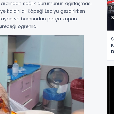
ın ardından sağlık durumunun ağırlaşması
 kaldırıldı. Köpeği Leo’yu gezdirirken
a uğrayan ve burnundan parça kopan
ireceği öğrenildi.
S
K
D
U