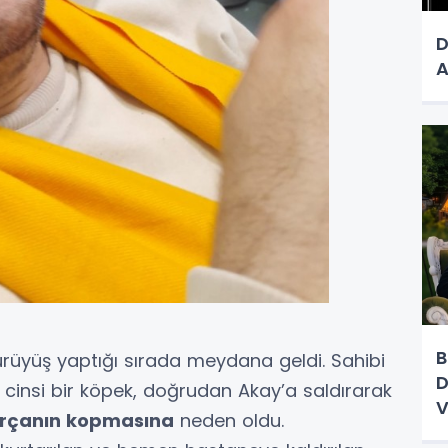
D
B
ürüyüş yaptığı sırada meydana geldi. Sahibi
D
l cinsi bir köpek, doğrudan Akay’a saldırarak
V
parçanın kopmasına
neden oldu.
Ç