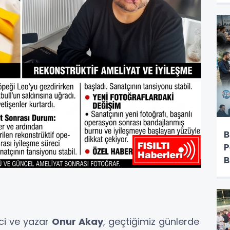
B
P
B
eci ve yazar
Onur Akay
, geçtiğimiz günlerde