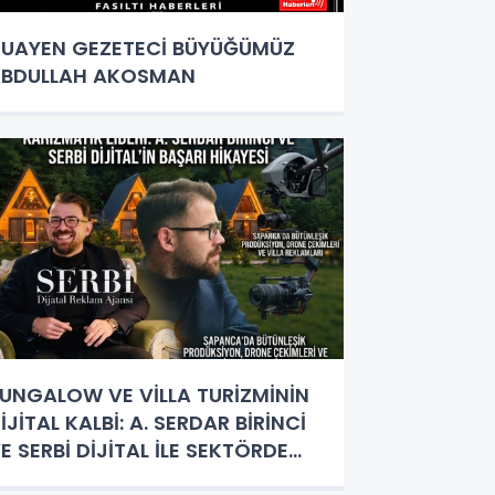
UAYEN GEZETECİ BÜYÜĞÜMÜZ
ABDULLAH AKOSMAN
UNGALOW VE VİLLA TURİZMİNİN
İJİTAL KALBİ: A. SERDAR BİRİNCİ
E SERBİ DİJİTAL İLE SEKTÖRDE
IĞIR AÇAN TANITIMLAR!