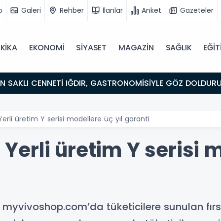
o
Galeri
Rehber
İlanlar
Anket
Gazeteler
KİKA
EKONOMİ
SİYASET
MAGAZİN
SAĞLIK
EĞİT
ULUŞMA NOKTASI
 Yerli üretim Y serisi modellere üç yıl garanti
: Yerli üretim Y serisi 
 myvivoshop.com’da tüketicilere sunulan fırsa