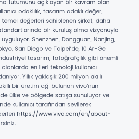
pma tutumunu açıklayan bir kavram olan
lanıcı odaklılık, tasarım odaklı değer,
 temel değerleri sahiplenen şirket; daha
 standartlarında bir kuruluş olma vizyonuyla
isi uyguluyor. Shenzhen, Dongguan, Nanjing,
okyo, San Diego ve Taipei’de, 10 Ar-Ge
ndüstriyel tasarım, fotoğrafçılık gibi önemli
lanlarda en ileri teknoloji kullanıcı
lanıyor. Yıllık yaklaşık 200 milyon akıllı
kıllı bir üretim ağı bulunan vivo’nun
rinde ülke ve bölgede satışa sunuluyor ve
de kullanıcı tarafından sevilerek
berleri
https://www.vivo.com/en/about-
siniz.