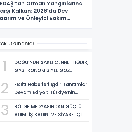
EDAŞ’tan Orman Yangınlarına
arşı Kalkan: 2026’da Dev
atırım ve Önleyici Bakım
amlesi
ok Okunanlar
1
DOĞU’NUN SAKLI CENNETİ IĞDIR,
GASTRONOMİSİYLE GÖZ
DOLDURUYOR: KAFKAS VE
2
Fısıltı Haberleri Iğdır Tanıtımları
ANADOLU KÜLTÜRÜNÜN
Devam Ediyor: Türkiye’nin
BULUŞMA NOKTASI
Doğu Kapısı Iğdır’ın Saklı
3
BÖLGE MEDYASINDAN GÜÇLÜ
Cennetleri Keşfedilmeyi
ADIM: İŞ KADINI VE SİYASETÇİ
Bekliyor
YASEMİN ÇOPUR TAŞ,
TÜMORSİAD KADIN KOLLARINDA!