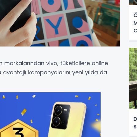
Ö
M
O
n markalarından vivo, tüketicilere online
 avantajlı kampanyalarını yeni yılda da
D
S