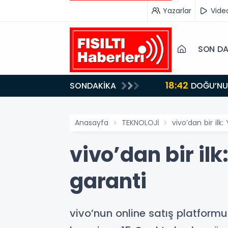
Yazarlar
Vide
SON DA
18:42
SONDAKİKA
DOĞU’NUN SAKLI CENNETİ IĞDIR, GASTRONOMİSİYLE GÖZ DOLDURUYOR: KAFKAS VE ANADOLU
KÜLTÜRÜNÜN B
Anasayfa
TEKNOLOJİ
vivo’dan bir ilk:
vivo’dan bir ilk
garanti
vivo’nun online satış platformu