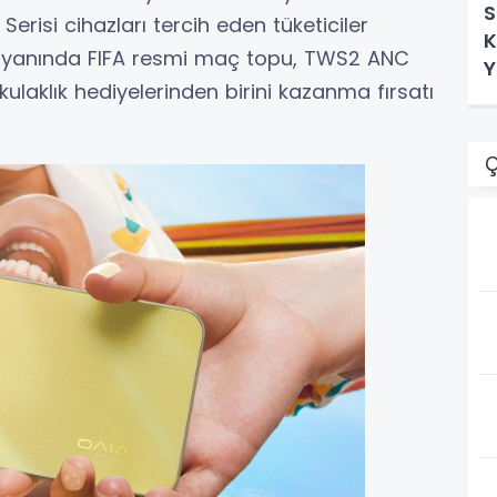
S
Serisi cihazları tercih eden tüketiciler
K
rın yanında FIFA resmi maç topu, TWS2 ANC
Y
ulaklık hediyelerinden birini kazanma fırsatı
H
Ç