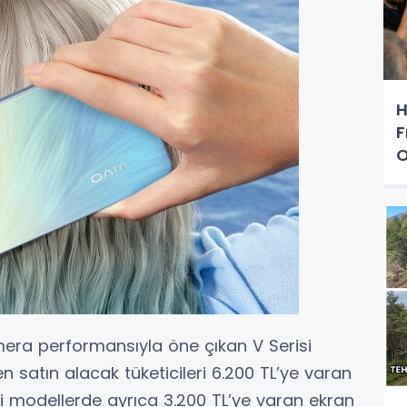
H
F
O
P
mera performansıyla öne çıkan V Serisi
 satın alacak tüketicileri 6.200 TL’ye varan
si modellerde ayrıca 3.200 TL’ye varan ekran