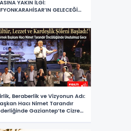
ASINA YAKIN İLGİ:
FYONKARAHİSAR’IN GELECEĞİ
RTAK AKILLA ŞEKİLLENİYOR
irlik, Beraberlik ve Vizyonun Adı:
aşkan Hacı Nimet Tarandır
iderliğinde Gaziantep’te Cizre
üzgârı Esti!