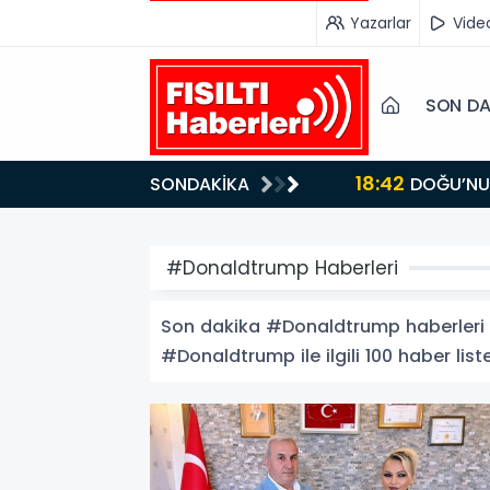
Yazarlar
Vide
SON DA
18:42
SONDAKİKA
DOĞU’NUN SAKLI CENNETİ IĞDIR, GASTRONOMİSİYLE GÖZ DOLDURUYOR: KAFKAS VE ANADOLU
KÜLTÜRÜNÜN B
#Donaldtrump Haberleri
Son dakika #Donaldtrump haberleri ve
#Donaldtrump ile ilgili 100 haber liste