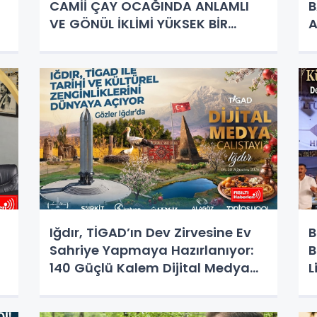
CAMİİ ÇAY OCAĞINDA ANLAMLI
B
VE GÖNÜL İKLİMİ YÜKSEK BİR
A
DOSTLUK BULUŞMASI
O
Iğdır, TİGAD’ın Dev Zirvesine Ev
B
Sahriye Yapmaya Hazırlanıyor:
B
140 Güçlü Kalem Dijital Medya
L
Çalıştayı İçin Doğu'nun
R
Kapısında!