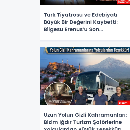
Türk Tiyatrosu ve Edebiyatı
Büyük Bir Değerini Kaybetti:
Bilgesu Erenus’u Son
Yolculuğuna Uğurluyoruz
Uzun Yolun Gizli Kahramanları:
Bizim Iğdır Turizm Şoförlerine
Yolculardan Büyük Teşekkür!