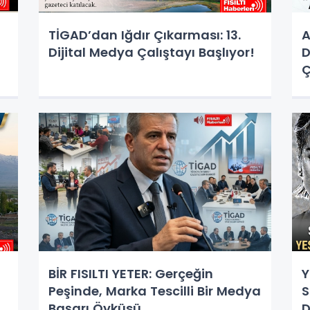
TİGAD’dan Iğdır Çıkarması: 13.
A
Dijital Medya Çalıştayı Başlıyor!
D
Ç
M
E
BİR FISILTI YETER: Gerçeğin
Y
Peşinde, Marka Tescilli Bir Medya
S
Başarı Öyküsü
D