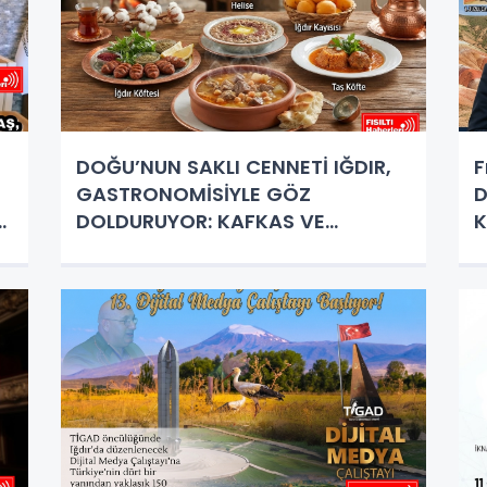
DOĞU’NUN SAKLI CENNETİ IĞDIR,
F
GASTRONOMİSİYLE GÖZ
D
D
DOLDURUYOR: KAFKAS VE
K
ANADOLU KÜLTÜRÜNÜN BULUŞMA
K
NOKTASI