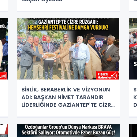
İ
BİRLİK, BERABERLİK VE VİZYONUN
S
ADI: BAŞKAN NİMET TARANDIR
K
LİDERLİĞİNDE GAZİANTEP'TE CİZRE
D
RÜZGARI ESTİ!
U