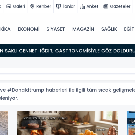
o
Galeri
Rehber
İlanlar
Anket
Gazeteler
KİKA
EKONOMİ
SİYASET
MAGAZİN
SAĞLIK
EĞİT
ULUŞMA NOKTASI
 #Donaldtrump haberleri ile ilgili tüm sıcak gelişmeler
leniyor.