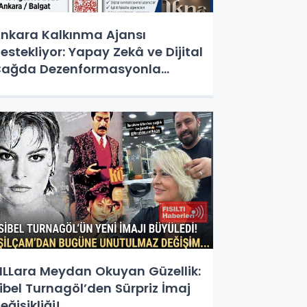
nkara Kalkınma Ajansı
estekliyor: Yapay Zekâ ve Dijital
ağda Dezenformasyonla
ücadele Kapasite Geliştirme
ğitimi Başlıyor!
ILLara Meydan Okuyan Güzellik:
ibel Turnagöl’den Sürpriz İmaj
eğişikliği!