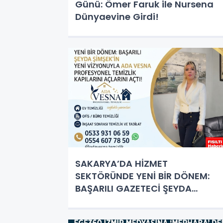
Günü: Ömer Faruk ile Nursena
Dünyaevine Girdi!
SAKARYA’DA HİZMET
SEKTÖRÜNDE YENİ BİR DÖNEM:
BAŞARILI GAZETECİ ŞEYDA
ŞİMŞEK’İN YENİ VİZYONUYLA ADA
VESNA PROFESYONEL TEMİZLİK