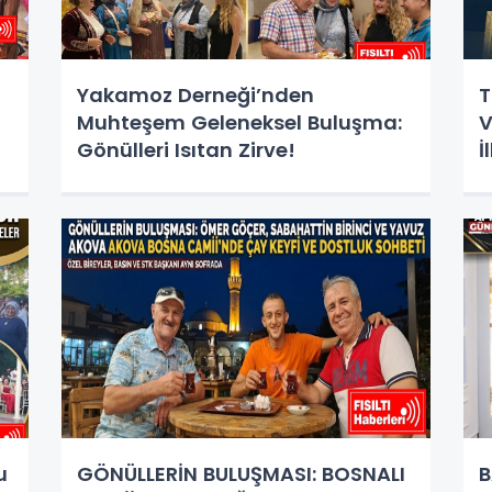
Yakamoz Derneği’nden
T
Muhteşem Geleneksel Buluşma:
V
Gönülleri Isıtan Zirve!
İ
u
H
u
GÖNÜLLERİN BULUŞMASI: BOSNALI
B