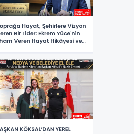
oprağa Hayat, Şehirlere Vizyon
eren Bir Lider: Ekrem Yüce'nin
lham Veren Hayat Hikâyesi ve
izmet Destanı
AŞKAN KÖKSAL’DAN YEREL