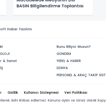
BASIN Billgilendirme Toplantısı
isoft
Haber Yazılımı
İM
Bunu Biliyor Musun?
OLOJİ
GÜNDEM
ür & Sanat
YEREL & HABER
İŞ
DÜNYA
R
PERSONEL & ARAÇ TAKİP SİST
r
Gizlilik
Kullanıcı Sözleşmesi
Veri Politikası
erilerek dahi iktibas edilemez. Kanuna aykırı ve izinsiz olarak 