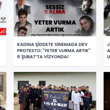
KADINA ŞİDDETE SİNEMADA DEV
J
PROTESTO: "YETER VURMA ARTIK"
A
6 ŞUBAT’TA VİZYONDA!
U