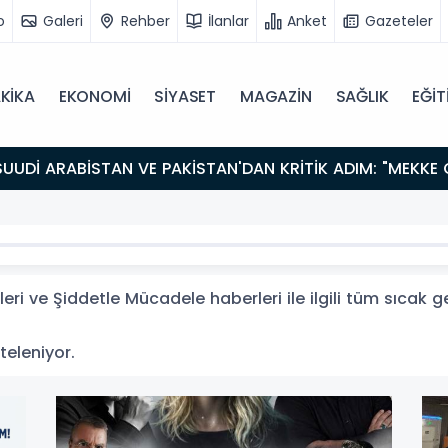
o
Galeri
Rehber
İlanlar
Anket
Gazeteler
KİKA
EKONOMİ
SİYASET
MAGAZİN
SAĞLIK
EĞİT
ri ve Şiddetle Mücadele haberleri ile ilgili tüm sıcak 
teleniyor.