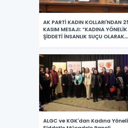
AK PARTİ KADIN KOLLARI'NDAN 2
KASIM MESAJI: “KADINA YÖNELİK
ŞİDDETİ İNSANLIK SUÇU OLARAK
GÖRÜYORUZ! MÜCADELEYİ
KARARLILIKLA SÜRDÜRÜYORUZ”
ALGC ve KGK'dan Kadına Yöneli
Şiddetle Mücadele Paneli