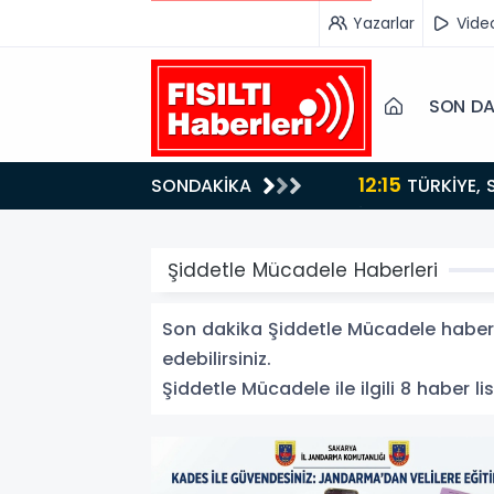
Yazarlar
Vide
SON DA
12:15
SONDAKİKA
ydı!
TÜRKİYE, SUUDİ ARABİSTAN VE PAKİSTAN'DAN KRİTİK ADIM: "MEKKE ORTAK SAVUNMA ANLAŞMASI"
İMZALANDI!
Şiddetle Mücadele Haberleri
Son dakika Şiddetle Mücadele haberle
edebilirsiniz.
Şiddetle Mücadele ile ilgili 8 haber lis