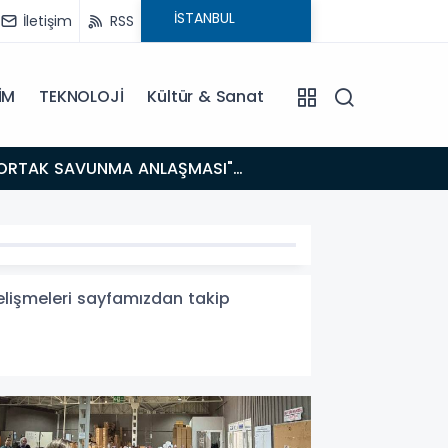
İletişim
RSS
İM
TEKNOLOJİ
Kültür & Sanat
14:21
BAKAN GÜRLEK’TEN TİGAD ÇALIŞTAYINDA Çarpıcı AÇIKLAMALAR: "Pazar Günü Yeni Bir Aydınlığa
Uyanacağız
gelişmeleri sayfamızdan takip