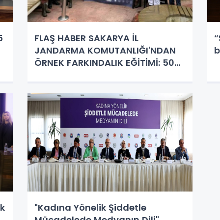
5
FLAŞ HABER SAKARYA İL
“
JANDARMA KOMUTANLIĞI'NDAN
b
ÖRNEK FARKINDALIK EĞİTİMİ: 505
PERSONELE 'KADINA ŞİDDET VE
UYUŞTURUCU' KONULARINDA
KAPSAMLI BİLGİLENDİRME
k
"Kadına Yönelik Şiddetle
Mücadelede Medyanın Dili"