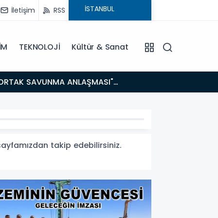
İletişim
RSS
İM
TEKNOLOJİ
Kültür & Sanat
14:21
BAKAN GÜRLEK’TEN TİGAD ÇALIŞTAYINDA Çarpıcı AÇIKLAMALAR: "Pazar Günü Yeni Bir Aydınlığa
Uyanacağız
sayfamızdan takip edebilirsiniz.