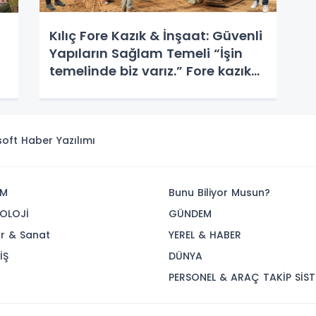
Kılıç Fore Kazık & İnşaat: Güvenli
Yapıların Sağlam Temeli “İşin
temelinde biz varız.” Fore kazık
uygulamalarıyla zemini
güvence altına alıyor, projelere
sağlam temeller atıyoruz.
isoft
Haber Yazılımı
İM
Bunu Biliyor Musun?
OLOJİ
GÜNDEM
ür & Sanat
YEREL & HABER
İŞ
DÜNYA
R
PERSONEL & ARAÇ TAKİP SİST