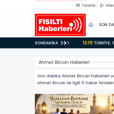
Yazarlar
Vide
SON DA
12:15
SONDAKİKA
ydı!
TÜRKİYE, SUUDİ ARABİSTAN VE PAKİSTAN'DAN KRİTİK ADIM: "MEKKE ORTAK SAVUNMA ANLAŞMASI"
İMZALANDI!
Ahmet Bircan Haberleri
Son dakika Ahmet Bircan haberleri ve 
Ahmet Bircan ile ilgili 5 haber listelen