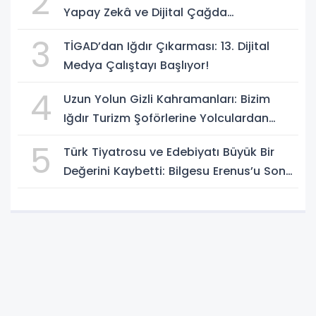
2
Yapay Zekâ ve Dijital Çağda
Dezenformasyonla Mücadele Kapasite
3
TİGAD’dan Iğdır Çıkarması: 13. Dijital
Geliştirme Eğitimi Başlıyor!
Medya Çalıştayı Başlıyor!
4
Uzun Yolun Gizli Kahramanları: Bizim
Iğdır Turizm Şoförlerine Yolculardan
Büyük Teşekkür!
5
Türk Tiyatrosu ve Edebiyatı Büyük Bir
Değerini Kaybetti: Bilgesu Erenus’u Son
Yolculuğuna Uğurluyoruz