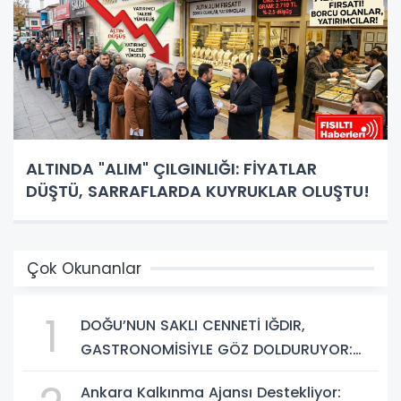
ALTINDA "ALIM" ÇILGINLIĞI: FİYATLAR
DÜŞTÜ, SARRAFLARDA KUYRUKLAR OLUŞTU!
Çok Okunanlar
1
DOĞU’NUN SAKLI CENNETİ IĞDIR,
GASTRONOMİSİYLE GÖZ DOLDURUYOR:
KAFKAS VE ANADOLU KÜLTÜRÜNÜN
Ankara Kalkınma Ajansı Destekliyor:
BULUŞMA NOKTASI