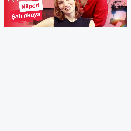
Dikiş Makinesi Başında Bir Yıldız
Singer Türkiye’nin resmi YouTube kanalında
izleyiciyle buluşan
“Bir Singer Günü”
projesi,
sanat dünyasının sevilen isimlerini dikiş
dikerken samimi bir sohbete davet ediyor.
Sunuculuğunu
Ezgi Çelik
’in üstlendiği
programın ilk bölümüne, başarılı oyuncu
Nilperi Şahinkaya
konuk oldu. Şahinkaya,
programda sadece dikiş dikmekle kalmadı,
aynı zamanda stiline dair ilham verici