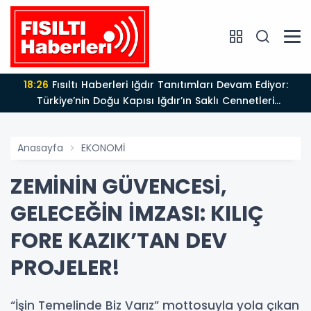
18:26
Fısıltı Haberleri Iğdır Tanıtımları Devam Ediyor:
Türkiye’nin Doğu Kapısı Iğdır’ın Saklı Cennetleri
Keşfedilmeyi Bekliyor
Anasayfa
EKONOMİ
ZEMİNİN GÜVENCESİ,
GELECEĞİN İMZASI: KILIÇ
FORE KAZIK’TAN DEV
PROJELER!
“İşin Temelinde Biz Varız” mottosuyla yola çıkan