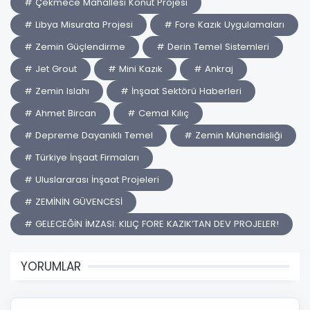
# Çekmece Mahallesi Konut Projesi
# Libya Misurata Projesi
# Fore Kazık Uygulamaları
# Zemin Güçlendirme
# Derin Temel Sistemleri
# Jet Grout
# Mini Kazık
# Ankraj
# Zemin Islahı
# İnşaat Sektörü Haberleri
# Ahmet Bircan
# Cemal Kılıç
# Depreme Dayanıklı Temel
# Zemin Mühendisliği
# Türkiye İnşaat Firmaları
# Uluslararası İnşaat Projeleri
# ZEMİNİN GÜVENCESİ
# GELECEĞİN İMZASI: KILIÇ FORE KAZIK’TAN DEV PROJELER!
YORUMLAR