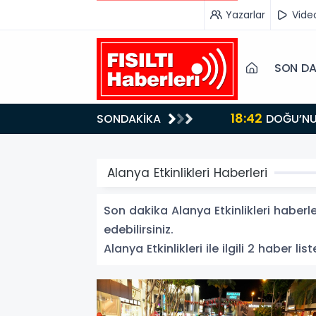
Yazarlar
Vide
SON DA
18:42
SONDAKİKA
DOĞU’NUN SAKLI CENNETİ IĞDIR, GASTRONOMİSİYLE GÖZ DOLDURUYOR: KAFKAS VE ANADOLU
KÜLTÜRÜNÜN B
Alanya Etkinlikleri Haberleri
Son dakika Alanya Etkinlikleri haberler
edebilirsiniz.
Alanya Etkinlikleri ile ilgili 2 haber list