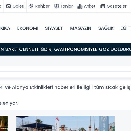
o
Galeri
Rehber
İlanlar
Anket
Gazeteler
KİKA
EKONOMİ
SİYASET
MAGAZİN
SAĞLIK
EĞİT
ULUŞMA NOKTASI
i ve Alanya Etkinlikleri haberleri ile ilgili tüm sıcak ge
eleniyor.