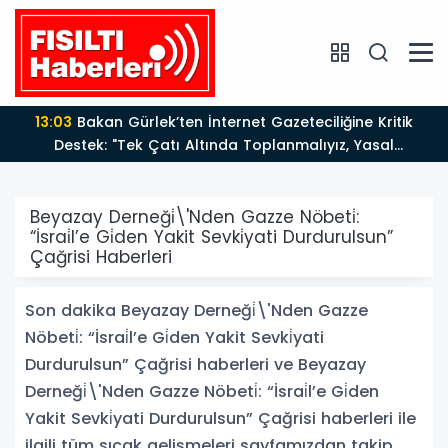
13:03
Bakan Gürlek’ten İnternet Gazeteciliğine Kritik
Destek: "Tek Çatı Altında Toplanmalıyız, Yasal
Düzenlemeye Hazırız"
Beyazay Derneği̇\'Nden Gazze Nöbeti̇:
“İsrai̇l’e Gi̇den Yakit Sevki̇yati Durdurulsun”
Çağrisi Haberleri
Son dakika Beyazay Derneği̇\'Nden Gazze
Nöbeti̇: “İsrai̇l’e Gi̇den Yakit Sevki̇yati
Durdurulsun” Çağrisi haberleri ve Beyazay
Derneği̇\'Nden Gazze Nöbeti̇: “İsrai̇l’e Gi̇den
Yakit Sevki̇yati Durdurulsun” Çağrisi haberleri ile
ilgili tüm sıcak gelişmeleri sayfamızdan takip