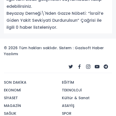
edebilirsiniz.
Beyazay Derneği̇\'Nden Gazze Nöbeti̇: “İsrai̇l’e
Gi̇den Yakit Sevki̇yati Durdurulsun” Çağrisi ile
ilgili 0 haber listeleniyor.
© 2026 Tüm hakları saklıdır. Sistem : Gazisoft
Haber
Yazılımı
SON DAKİKA
EĞİTİM
EKONOMİ
TEKNOLOJİ
SİYASET
Kültür & Sanat
MAGAZİN
ASAYİŞ
SAĞLIK
SPOR