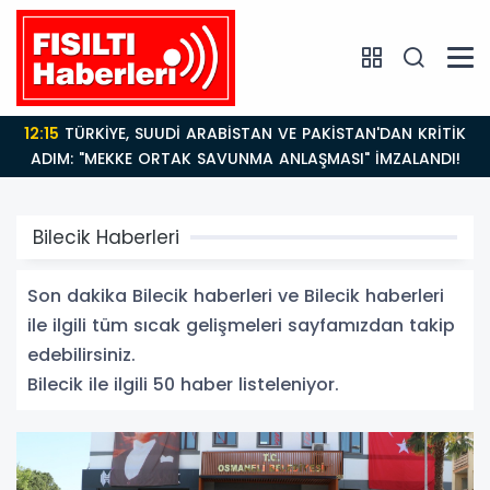
14:21
BAKAN GÜRLEK’TEN TİGAD ÇALIŞTAYINDA Çarpıcı
AÇIKLAMALAR: "Pazar Günü Yeni Bir Aydınlığa
Uyanacağız"
Bilecik Haberleri
Son dakika Bilecik haberleri ve Bilecik haberleri
ile ilgili tüm sıcak gelişmeleri sayfamızdan takip
edebilirsiniz.
Bilecik ile ilgili 50 haber listeleniyor.