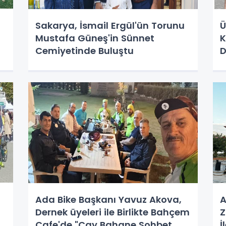
Sakarya, İsmail Ergül'ün Torunu
Ü
Mustafa Güneş'in Sünnet
K
Cemiyetinde Buluştu
D
İ
z
Ada Bike Başkanı Yavuz Akova,
A
Dernek üyeleri ile Birlikte Bahçem
Z
Cafe'de "Çay Bahane Sohbet
İ