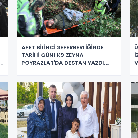
AFET BİLİNCİ SEFERBERLİĞİNDE
Ü
TARİHİ GÜN! K9 ZEYNA
İ
A
POYRAZLAR'DA DESTAN YAZDI,
V
BAŞKAN SARI'DAN ANİ MÜDAHALE!