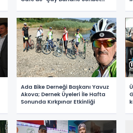
Şahane'
;
Ada Bike Derneği Başkanı Yavuz
Ü
Akova; Dernek Üyeleri İle Hafta
G
Sonunda Kırkpınar Etkinliği
k
T