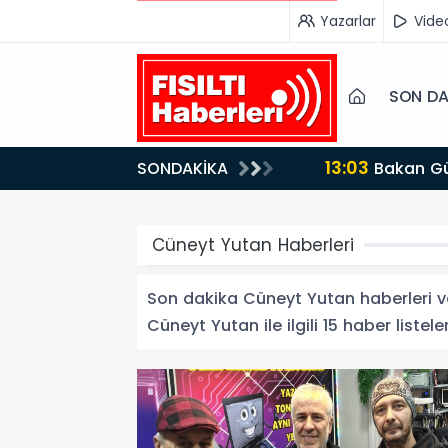
Yazarlar
Vide
SON DA
13:03
SONDAKİKA
Bakan Gürlek’ten İnternet Gazeteciliğine Kritik Destek: "Tek Çatı Altında Toplanmalıyız, Yasal
Düzenlemeye Ha
Cüneyt Yutan Haberleri
Son dakika Cüneyt Yutan haberleri ve 
Cüneyt Yutan ile ilgili 15 haber listele