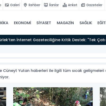
o
Galeri
Rehber
İlanlar
Anket
Gazeteler
KİKA
EKONOMİ
SİYASET
MAGAZİN
SAĞLIK
EĞİT
zırız"
Cüneyt Yutan haberleri ile ilgili tüm sıcak gelişmeleri 
niyor.