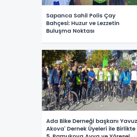
Sapanca Sahil Polis Çay
Bahçesi: Huzur ve Lezzetin
Buluşma Noktası
Ada Bike Derneği başkanı Yavu
Akova' Dernek Üyeleri ile Birlikte
5. Pamukova Ayva ve Yöresel