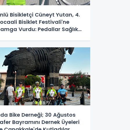
nlü Bisikletçi Cüneyt Yutan, 4.
ocaali Bisiklet Festivali'ne
amga Vurdu: Pedallar Sağlık
çin Döndü!
da Bike Derneği; 30 Ağustos
afer Bayramını Dernek Üyeleri
le Çanakkale'de Kutladılar..