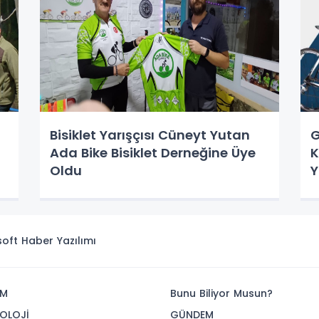
Bisiklet Yarışçısı Cüneyt Yutan
G
ş
Ada Bike Bisiklet Derneğine Üye
K
Oldu
Y
isoft
Haber Yazılımı
İM
Bunu Biliyor Musun?
OLOJİ
GÜNDEM