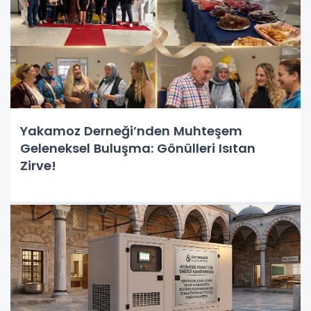
Yakamoz Derneği’nden Muhteşem
Geleneksel Buluşma: Gönülleri Isıtan
Zirve!