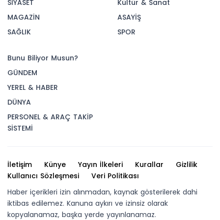
SİYASET
Kültür & Sanat
MAGAZİN
ASAYİŞ
SAĞLIK
SPOR
Bunu Biliyor Musun?
GÜNDEM
YEREL & HABER
DÜNYA
PERSONEL & ARAÇ TAKİP
SİSTEMİ
İletişim
Künye
Yayın İlkeleri
Kurallar
Gizlilik
Kullanıcı Sözleşmesi
Veri Politikası
Haber içerikleri izin alınmadan, kaynak gösterilerek dahi
iktibas edilemez. Kanuna aykırı ve izinsiz olarak
kopyalanamaz, başka yerde yayınlanamaz.