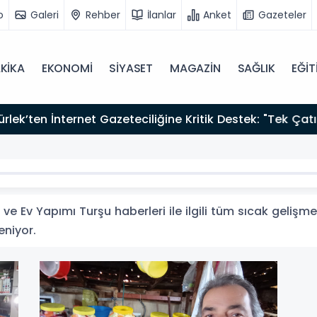
o
Galeri
Rehber
İlanlar
Anket
Gazeteler
KİKA
EKONOMİ
SİYASET
MAGAZİN
SAĞLIK
EĞİT
zırız"
e Ev Yapımı Turşu haberleri ile ilgili tüm sıcak gelişme
eniyor.