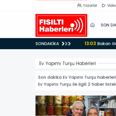
Yazarlar
Vide
SON DA
13:03
SONDAKİKA
Bakan Gürlek’ten İnternet Gazeteciliğine Kritik Destek: "Tek Çatı Altında Toplanmalıyız, Yasal
Düzenlemeye Ha
Ev Yapımı Turşu Haberleri
Son dakika Ev Yapımı Turşu haberleri v
Ev Yapımı Turşu ile ilgili 2 haber listel