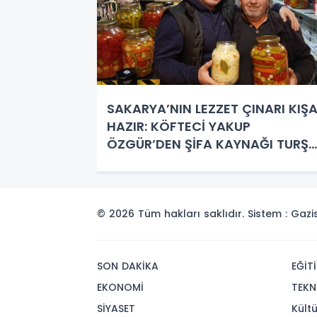
SAKARYA’NIN LEZZET ÇINARI KIŞ
HAZIR: KÖFTECİ YAKUP
ÖZGÜR’DEN ŞİFA KAYNAĞI TURŞU
REÇETELERİ!
© 2026 Tüm hakları saklıdır. Sistem : Gaz
SON DAKİKA
EĞİT
EKONOMİ
TEKN
SİYASET
Kült