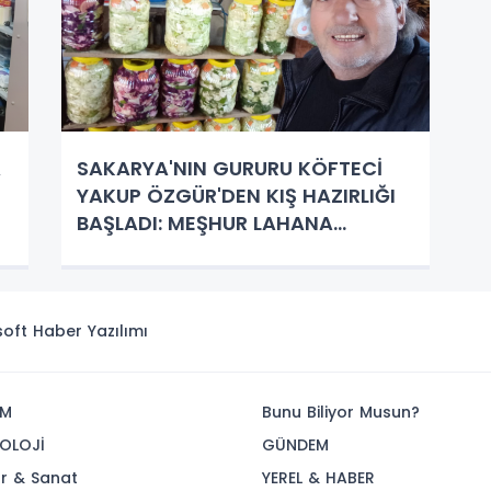
A
SAKARYA'NIN GURURU KÖFTECİ
YAKUP ÖZGÜR'DEN KIŞ HAZIRLIĞI
BAŞLADI: MEŞHUR LAHANA
TURŞUSU VE EV YAPIMI TURŞU
ÇEŞİTLERİYLE SOFRALAR
ŞENLENİYOR!
isoft
Haber Yazılımı
İM
Bunu Biliyor Musun?
OLOJİ
GÜNDEM
ür & Sanat
YEREL & HABER