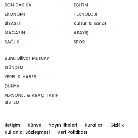
SON DAKİKA
EĞİTİM
EKONOMİ
TEKNOLOJİ
SİYASET
Kültür & Sanat
MAGAZİN
ASAYİŞ
SAĞLIK
SPOR
Bunu Biliyor Musun?
GÜNDEM
YEREL & HABER
DÜNYA
PERSONEL & ARAÇ TAKİP
SİSTEMİ
İletişim
Künye
Yayın İlkeleri
Kurallar
Gizlilik
Kullanıcı Sözleşmesi
Veri Politikası