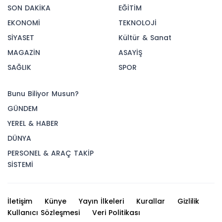
SON DAKİKA
EĞİTİM
EKONOMİ
TEKNOLOJİ
SİYASET
Kültür & Sanat
MAGAZİN
ASAYİŞ
SAĞLIK
SPOR
Bunu Biliyor Musun?
GÜNDEM
YEREL & HABER
DÜNYA
PERSONEL & ARAÇ TAKİP
SİSTEMİ
İletişim
Künye
Yayın İlkeleri
Kurallar
Gizlilik
Kullanıcı Sözleşmesi
Veri Politikası