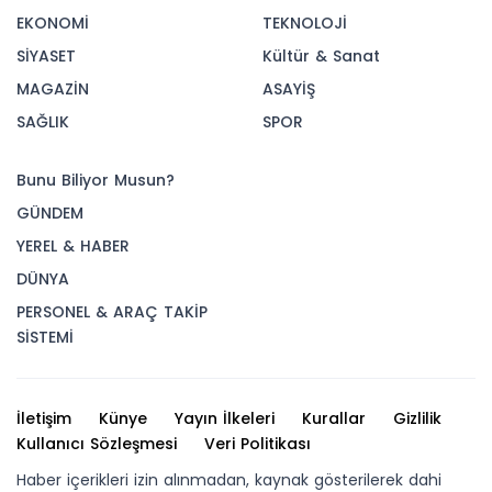
EKONOMİ
TEKNOLOJİ
SİYASET
Kültür & Sanat
MAGAZİN
ASAYİŞ
SAĞLIK
SPOR
Bunu Biliyor Musun?
GÜNDEM
YEREL & HABER
DÜNYA
PERSONEL & ARAÇ TAKİP
SİSTEMİ
İletişim
Künye
Yayın İlkeleri
Kurallar
Gizlilik
Kullanıcı Sözleşmesi
Veri Politikası
Haber içerikleri izin alınmadan, kaynak gösterilerek dahi