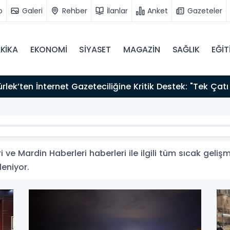
o
Galeri
Rehber
İlanlar
Anket
Gazeteler
KİKA
EKONOMİ
SİYASET
MAGAZİN
SAĞLIK
EĞİT
zırız"
ve Mardin Haberleri haberleri ile ilgili tüm sıcak gelişm
leniyor.