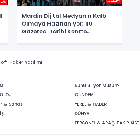
I
Mardin Dijital Medyanın Kalbi
Olmaya Hazırlanıyor: 110
Gazeteci Tarihi Kentte
Buluşuyor!
isoft
Haber Yazılımı
İM
Bunu Biliyor Musun?
OLOJİ
GÜNDEM
ür & Sanat
YEREL & HABER
İŞ
DÜNYA
R
PERSONEL & ARAÇ TAKİP SİST