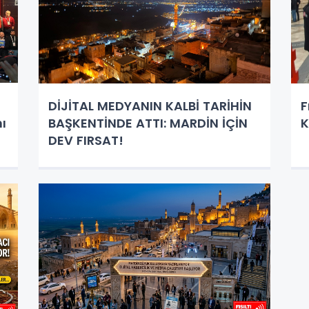
​DİJİTAL MEDYANIN KALBİ TARİHİN
F
ı
BAŞKENTİNDE ATTI: MARDİN İÇİN
K
DEV FIRSAT!