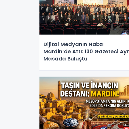
Dijital Medyanın Nabzı
Mardin’de Attı: 130 Gazeteci Ayn
Masada Buluştu