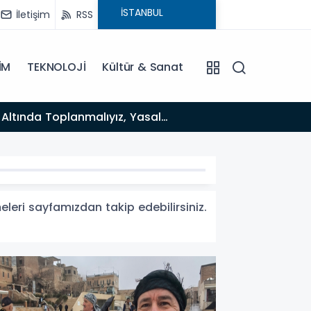
İletişim
RSS
İM
TEKNOLOJİ
Kültür & Sanat
12:12
Fısıltı Haberleri Yazarı Dr. Canan Yılmaz’a Uluslararası Alanda Büyük Onur: “Dr. A.P.J. Abdul Kalam
İlham Ödülü
eleri sayfamızdan takip edebilirsiniz.