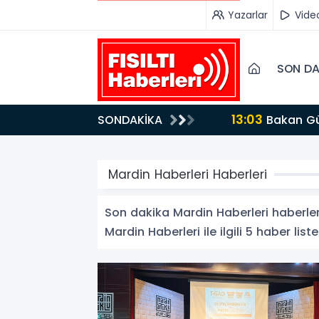
Yazarlar
Vide
SON DA
13:03
SONDAKİKA
Bakan Gürlek’ten İnternet Gazeteciliğine Kritik Destek: "Tek Çatı Altında Toplanmalıyız, Yasal
Düzenlemeye Ha
Mardin Haberleri Haberleri
Son dakika Mardin Haberleri haberleri 
Mardin Haberleri ile ilgili 5 haber liste