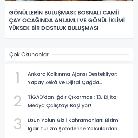
GÖNÜLLERİN BULUŞMASI: BOSNALI CAMİİ
ÇAY OCAĞINDA ANLAMLI VE GÖNÜL İKLİMİ
YÜKSEK BİR DOSTLUK BULUŞMASI
Çok Okunanlar
1
Ankara Kalkınma Ajansı Destekliyor:
Yapay Zekâ ve Dijital Çağda
Dezenformasyonla Mücadele Kapasite
2
TİGAD’dan Iğdır Çıkarması: 13. Dijital
Geliştirme Eğitimi Başlıyor!
Medya Çalıştayı Başlıyor!
3
Uzun Yolun Gizli Kahramanları: Bizim
Iğdır Turizm Şoförlerine Yolculardan
Büyük Teşekkür!