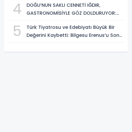
4
DOĞU’NUN SAKLI CENNETİ IĞDIR,
GASTRONOMİSİYLE GÖZ DOLDURUYOR:
KAFKAS VE ANADOLU KÜLTÜRÜNÜN
5
Türk Tiyatrosu ve Edebiyatı Büyük Bir
BULUŞMA NOKTASI
Değerini Kaybetti: Bilgesu Erenus’u Son
Yolculuğuna Uğurluyoruz