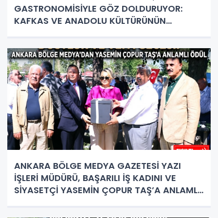
GASTRONOMİSİYLE GÖZ DOLDURUYOR:
KAFKAS VE ANADOLU KÜLTÜRÜNÜN
BULUŞMA NOKTASI
ANKARA BÖLGE MEDYA GAZETESİ YAZI
İŞLERİ MÜDÜRÜ, BAŞARILI İŞ KADINI VE
SİYASETÇİ YASEMİN ÇOPUR TAŞ’A ANLAMLI
PLAKET!