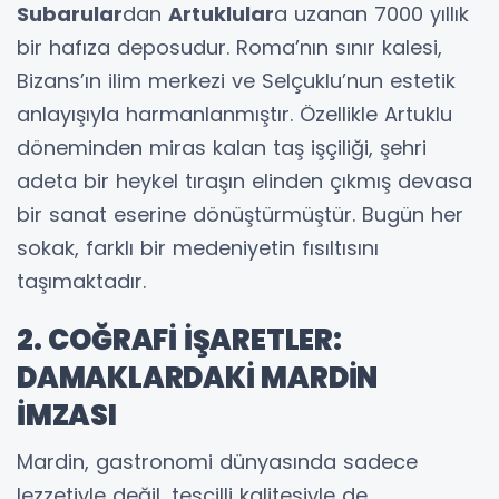
Subarular
dan
Artuklular
a uzanan 7000 yıllık
bir hafıza deposudur. Roma’nın sınır kalesi,
Bizans’ın ilim merkezi ve Selçuklu’nun estetik
anlayışıyla harmanlanmıştır. Özellikle Artuklu
döneminden miras kalan taş işçiliği, şehri
adeta bir heykel tıraşın elinden çıkmış devasa
bir sanat eserine dönüştürmüştür. Bugün her
sokak, farklı bir medeniyetin fısıltısını
taşımaktadır.
2. COĞRAFİ İŞARETLER:
DAMAKLARDAKİ MARDİN
İMZASI
Mardin, gastronomi dünyasında sadece
lezzetiyle değil, tescilli kalitesiyle de