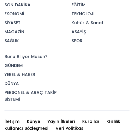
SON DAKİKA
EĞİTİM
EKONOMİ
TEKNOLOJİ
SİYASET
Kültür & Sanat
MAGAZİN
ASAYİŞ
SAĞLIK
SPOR
Bunu Biliyor Musun?
GÜNDEM
YEREL & HABER
DÜNYA
PERSONEL & ARAÇ TAKİP
SİSTEMİ
İletişim
Künye
Yayın İlkeleri
Kurallar
Gizlilik
Kullanıcı Sözleşmesi
Veri Politikası