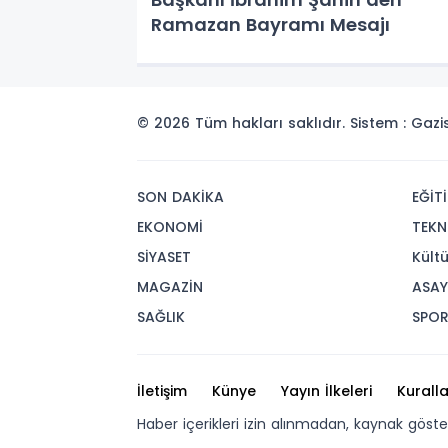
Ramazan Bayramı Mesajı
© 2026 Tüm hakları saklıdır. Sistem : Gaz
SON DAKİKA
EĞİT
EKONOMİ
TEKN
SİYASET
Kült
MAGAZİN
ASAY
SAĞLIK
SPO
İletişim
Künye
Yayın İlkeleri
Kuralla
Haber içerikleri izin alınmadan, kaynak göst