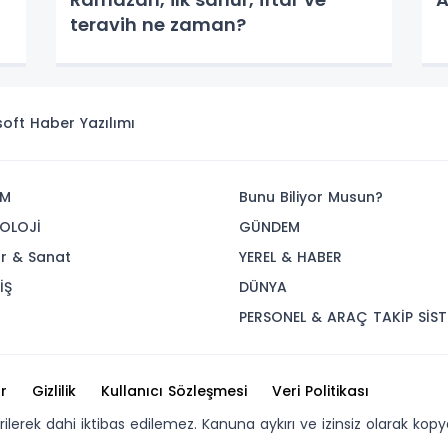
teravih ne zaman?
isoft
Haber Yazılımı
İM
Bunu Biliyor Musun?
OLOJİ
GÜNDEM
ür & Sanat
YEREL & HABER
İŞ
DÜNYA
R
PERSONEL & ARAÇ TAKİP SİST
r
Gizlilik
Kullanıcı Sözleşmesi
Veri Politikası
erilerek dahi iktibas edilemez. Kanuna aykırı ve izinsiz olarak 