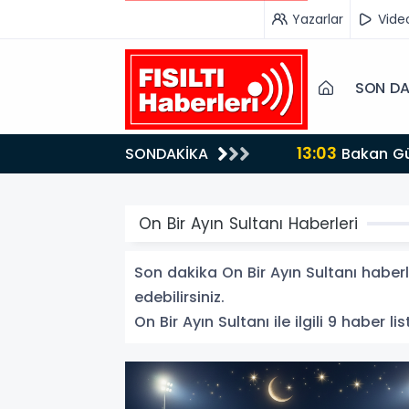
Yazarlar
Vide
SON DA
13:03
SONDAKİKA
Bakan Gürlek’ten İnternet Gazeteciliğine Kritik Destek: "Tek Çatı Altında Toplanmalıyız, Yasal
Düzenlemeye Ha
On Bir Ayın Sultanı Haberleri
Son dakika On Bir Ayın Sultanı haberle
edebilirsiniz.
On Bir Ayın Sultanı ile ilgili 9 haber lis