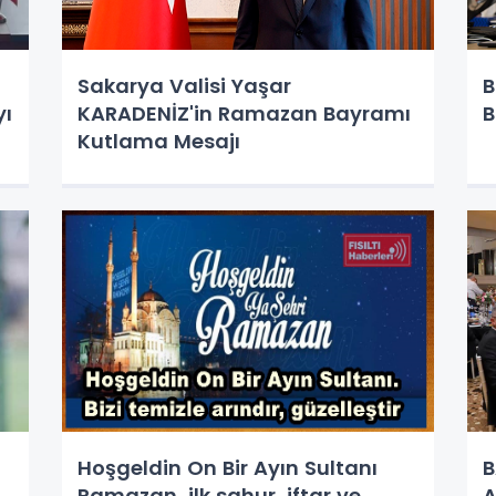
Sakarya Valisi Yaşar
B
yı
KARADENİZ'in Ramazan Bayramı
B
Kutlama Mesajı
Hoşgeldin On Bir Ayın Sultanı
B
Ramazan, ilk sahur, iftar ve
A