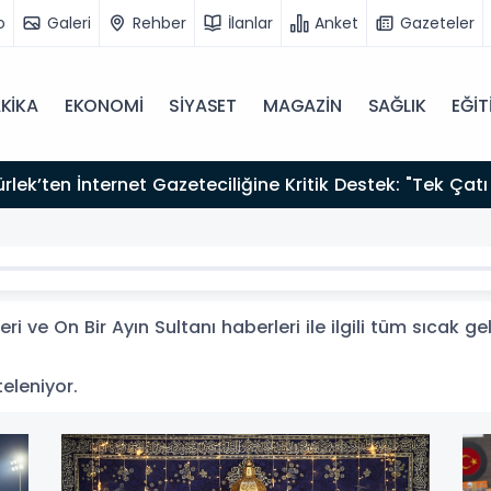
o
Galeri
Rehber
İlanlar
Anket
Gazeteler
KİKA
EKONOMİ
SİYASET
MAGAZİN
SAĞLIK
EĞİT
zırız"
ri ve On Bir Ayın Sultanı haberleri ile ilgili tüm sıcak 
teleniyor.