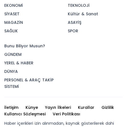
EKONOMİ
TEKNOLOJİ
SİYASET
Kültür & Sanat
MAGAZİN
ASAYİŞ
SAĞLIK
SPOR
Bunu Biliyor Musun?
GÜNDEM
YEREL & HABER
DÜNYA
PERSONEL & ARAÇ TAKİP
SİSTEMİ
İletişim
Künye
Yayın İlkeleri
Kurallar
Gizlilik
Kullanıcı Sözleşmesi
Veri Politikası
Haber içerikleri izin alınmadan, kaynak gösterilerek dahi