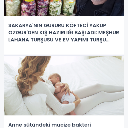
SAKARYA'NIN GURURU KÖFTECİ YAKUP
ÖZGÜR'DEN KIŞ HAZIRLIĞI BAŞLADI: MEŞHUR
LAHANA TURŞUSU VE EV YAPIMI TURŞU
ÇEŞİTLERİYLE SOFRALAR ŞENLENİYOR!
Anne sütündeki mucize bakteri