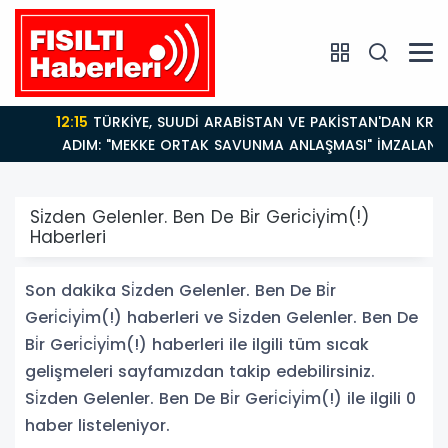
12:15
TÜRKİYE, SUUDİ ARABİSTAN VE PAKİSTAN'DAN KRİTİK
ADIM: "MEKKE ORTAK SAVUNMA ANLAŞMASI" İMZALANDI!
Si̇zden Gelenler. Ben De Bi̇r Geri̇ci̇yi̇m(!)
Haberleri
Son dakika Si̇zden Gelenler. Ben De Bi̇r
Geri̇ci̇yi̇m(!) haberleri ve Si̇zden Gelenler. Ben De
Bi̇r Geri̇ci̇yi̇m(!) haberleri ile ilgili tüm sıcak
gelişmeleri sayfamızdan takip edebilirsiniz.
Si̇zden Gelenler. Ben De Bi̇r Geri̇ci̇yi̇m(!) ile ilgili 0
haber listeleniyor.