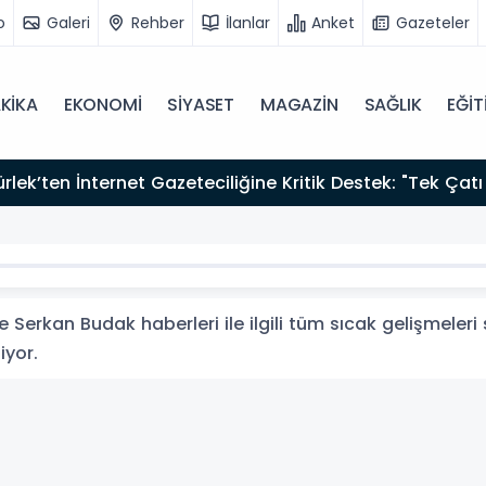
o
Galeri
Rehber
İlanlar
Anket
Gazeteler
KİKA
EKONOMİ
SİYASET
MAGAZİN
SAĞLIK
EĞİT
zırız"
Serkan Budak haberleri ile ilgili tüm sıcak gelişmeleri 
iyor.