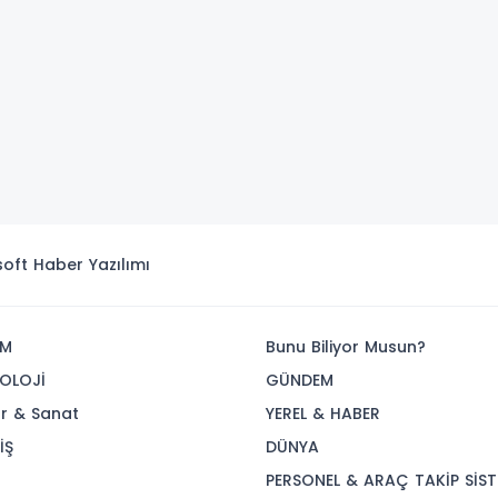
isoft
Haber Yazılımı
İM
Bunu Biliyor Musun?
OLOJİ
GÜNDEM
ür & Sanat
YEREL & HABER
İŞ
DÜNYA
R
PERSONEL & ARAÇ TAKİP SİST