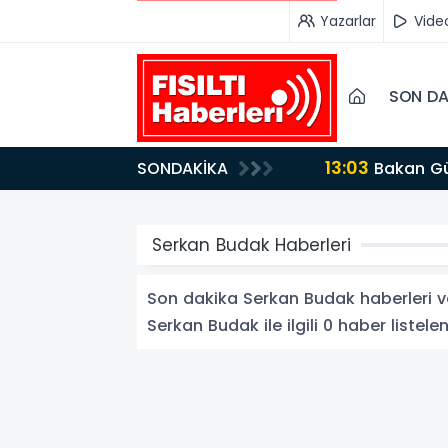
Yazarlar
Vide
SON DA
13:03
SONDAKİKA
Bakan Gürlek’ten İnternet Gazeteciliğine Kritik Destek: "Tek Çatı Altında Toplanmalıyız, Yasal
Düzenlemeye Ha
Serkan Budak Haberleri
Son dakika Serkan Budak haberleri ve 
Serkan Budak ile ilgili 0 haber listelen