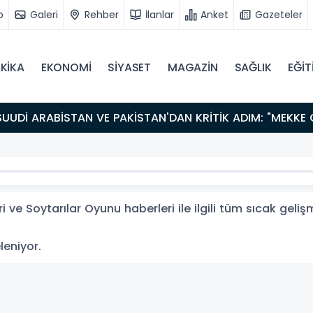
o
Galeri
Rehber
İlanlar
Anket
Gazeteler
KİKA
EKONOMİ
SİYASET
MAGAZİN
SAĞLIK
EĞİT
 ve Soytarılar Oyunu haberleri ile ilgili tüm sıcak geli
eleniyor.