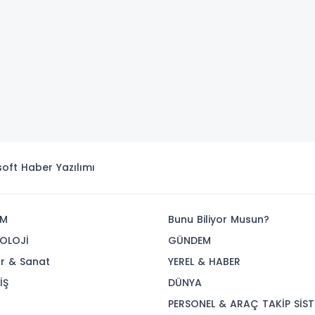
isoft
Haber Yazılımı
İM
Bunu Biliyor Musun?
OLOJİ
GÜNDEM
ür & Sanat
YEREL & HABER
İŞ
DÜNYA
R
PERSONEL & ARAÇ TAKİP SİST