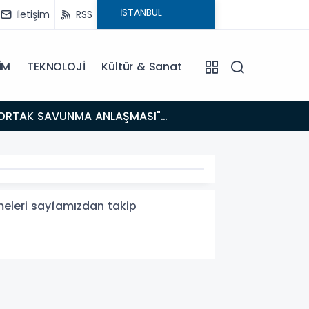
İletişim
RSS
İM
TEKNOLOJİ
Kültür & Sanat
14:21
BAKAN GÜRLEK’TEN TİGAD ÇALIŞTAYINDA Çarpıcı AÇIKLAMALAR: "Pazar Günü Yeni Bir Aydınlığa
Uyanacağız
şmeleri sayfamızdan takip