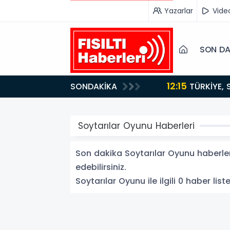
Yazarlar
Vide
SON DA
12:15
SONDAKİKA
ydı!
TÜRKİYE, SUUDİ ARABİSTAN VE PAKİSTAN'DAN KRİTİK ADIM: "MEKKE ORTAK SAVUNMA ANLAŞMASI"
İMZALANDI!
Soytarılar Oyunu Haberleri
Son dakika Soytarılar Oyunu haberleri
edebilirsiniz.
Soytarılar Oyunu ile ilgili 0 haber list