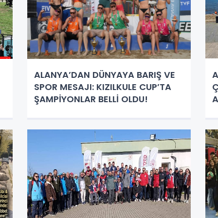
ALANYA’DAN DÜNYAYA BARIŞ VE
A
SPOR MESAJI: KIZILKULE CUP’TA
Ç
ŞAMPİYONLAR BELLİ OLDU!
A
K