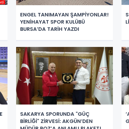
ENGEL TANIMAYAN ŞAMPİYONLAR!
S
YENİHAYAT SPOR KULÜBÜ
L
BURSA’DA TARİH YAZDI
E
SAKARYA SPORUNDA "GÜÇ
‘
BİRLİĞİ" ZİRVESİ: AKGÜN’DEN
G
MÜDÜR BOZ’A ANLAMLI PLAKET!