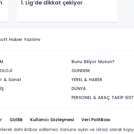
n
1. Lig’de dikkat çekiyor
isoft
Haber Yazılımı
İM
Bunu Biliyor Musun?
OLOJİ
GÜNDEM
ür & Sanat
YEREL & HABER
İŞ
DÜNYA
R
PERSONEL & ARAÇ TAKİP SİST
r
Gizlilik
Kullanıcı Sözleşmesi
Veri Politikası
erilerek dahi iktibas edilemez. Kanuna aykırı ve izinsiz olarak 