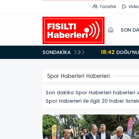
Yazarlar
Vide
SON DA
18:42
SONDAKİKA
DOĞU’NUN SAKLI CENNETİ IĞDIR, GASTRONOMİSİYLE GÖZ DOLDURUYOR: KAFKAS VE ANADOLU
KÜLTÜRÜNÜN B
Spor Haberleri Haberleri
Son dakika Spor Haberleri haberleri ve
Spor Haberleri ile ilgili 20 haber listel