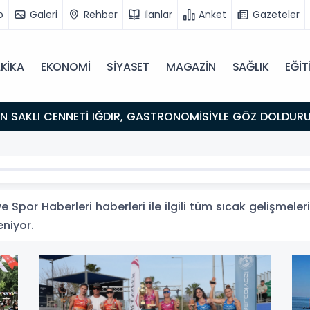
o
Galeri
Rehber
İlanlar
Anket
Gazeteler
KİKA
EKONOMİ
SİYASET
MAGAZİN
SAĞLIK
EĞİT
ULUŞMA NOKTASI
 Spor Haberleri haberleri ile ilgili tüm sıcak gelişmeler
eniyor.