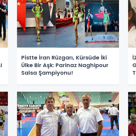
Pistte İran Rüzgarı, Kürsüde İki
İ
I
Ülke Bir Aşk: Parinaz Naghipour
G
Salsa Şampiyonu!
T