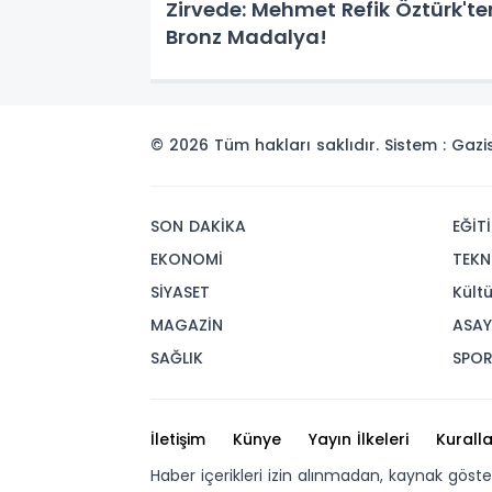
Zirvede: Mehmet Refik Öztürk'te
Bronz Madalya!
© 2026 Tüm hakları saklıdır. Sistem : Gaz
SON DAKİKA
EĞİT
EKONOMİ
TEKN
SİYASET
Kült
MAGAZİN
ASAY
SAĞLIK
SPO
İletişim
Künye
Yayın İlkeleri
Kuralla
Haber içerikleri izin alınmadan, kaynak göst