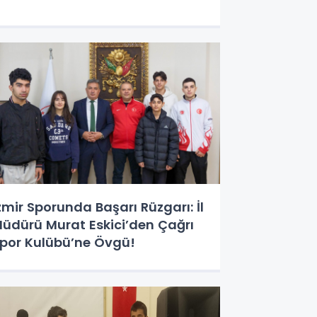
zmir Sporunda Başarı Rüzgarı: İl
üdürü Murat Eskici’den Çağrı
por Kulübü’ne Övgü!