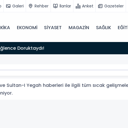
o
Galeri
Rehber
İlanlar
Anket
Gazeteler
KİKA
EKONOMİ
SİYASET
MAGAZİN
SAĞLIK
EĞİT
5
TÜRKİYE, SUUDİ ARABİSTAN VE PAKİSTAN'DAN KRİTİK ADIM: "MEKKE ORTAK SAVUNMA ANLAŞMASI"
LANDI!
e Sultan-I Yegah haberleri ile ilgili tüm sıcak gelişmele
eniyor.