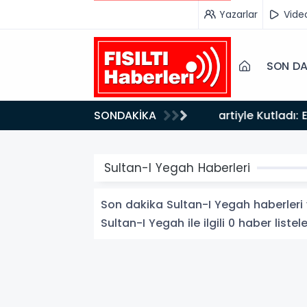
Yazarlar
Vide
SON DA
12:1
SONDAKİKA
nce Doruktaydı!
İMZA
Sultan-I Yegah Haberleri
Son dakika Sultan-I Yegah haberleri v
Sultan-I Yegah ile ilgili 0 haber listel