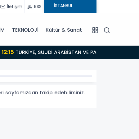
İletişim
RSS
İM
TEKNOLOJİ
Kültür & Sanat
14
U
ri sayfamızdan takip edebilirsiniz.