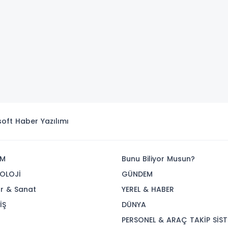
isoft
Haber Yazılımı
İM
Bunu Biliyor Musun?
OLOJİ
GÜNDEM
ür & Sanat
YEREL & HABER
İŞ
DÜNYA
R
PERSONEL & ARAÇ TAKİP SİST