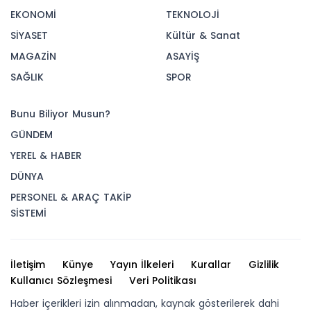
EKONOMİ
TEKNOLOJİ
SİYASET
Kültür & Sanat
MAGAZİN
ASAYİŞ
SAĞLIK
SPOR
Bunu Biliyor Musun?
GÜNDEM
YEREL & HABER
DÜNYA
PERSONEL & ARAÇ TAKİP
SİSTEMİ
İletişim
Künye
Yayın İlkeleri
Kurallar
Gizlilik
Kullanıcı Sözleşmesi
Veri Politikası
Haber içerikleri izin alınmadan, kaynak gösterilerek dahi