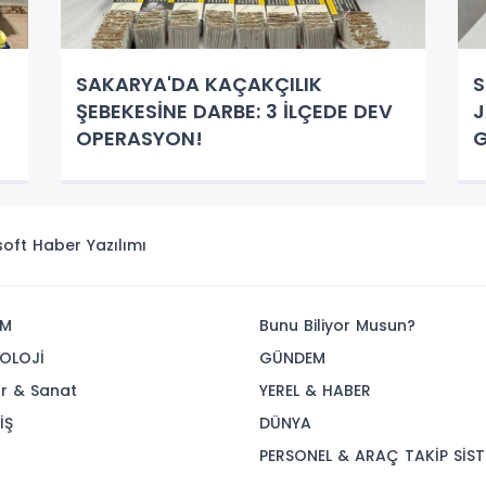
SAKARYA'DA KAÇAKÇILIK
S
ŞEBEKESİNE DARBE: 3 İLÇEDE DEV
J
OPERASYON!
G
G
isoft
Haber Yazılımı
İM
Bunu Biliyor Musun?
OLOJİ
GÜNDEM
ür & Sanat
YEREL & HABER
İŞ
DÜNYA
R
PERSONEL & ARAÇ TAKİP SİST