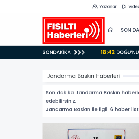
Yazarlar
Vide
SON DA
18:42
SONDAKİKA
DOĞU’NUN SAKLI CENNETİ IĞDIR, GASTRONOMİSİYLE GÖZ DOLDURUYOR: KAFKAS VE ANADOLU
KÜLTÜRÜNÜN B
Jandarma Baskın Haberleri
Son dakika Jandarma Baskın haberleri
edebilirsiniz.
Jandarma Baskın ile ilgili 6 haber list