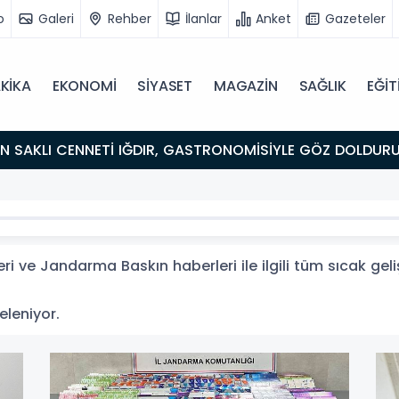
o
Galeri
Rehber
İlanlar
Anket
Gazeteler
KİKA
EKONOMİ
SİYASET
MAGAZİN
SAĞLIK
EĞİT
ULUŞMA NOKTASI
 ve Jandarma Baskın haberleri ile ilgili tüm sıcak gel
eleniyor.