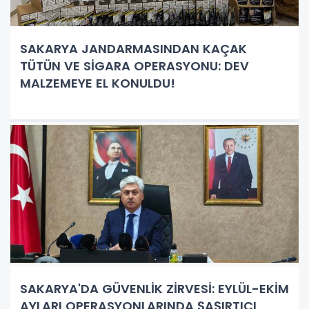
SAKARYA JANDARMASINDAN KAÇAK
TÜTÜN VE SİGARA OPERASYONU: DEV
MALZEMEYE EL KONULDU!
SAKARYA'DA GÜVENLİK ZİRVESİ: EYLÜL-EKİM
AYLARI OPERASYONLARINDA ŞAŞIRTICI