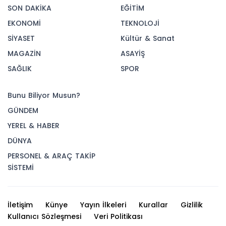
SON DAKİKA
EĞİTİM
EKONOMİ
TEKNOLOJİ
SİYASET
Kültür & Sanat
MAGAZİN
ASAYİŞ
SAĞLIK
SPOR
Bunu Biliyor Musun?
GÜNDEM
YEREL & HABER
DÜNYA
PERSONEL & ARAÇ TAKİP
SİSTEMİ
İletişim
Künye
Yayın İlkeleri
Kurallar
Gizlilik
Kullanıcı Sözleşmesi
Veri Politikası