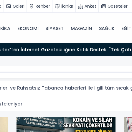
o
Galeri
Rehber
İlanlar
Anket
Gazeteler
KİKA
EKONOMİ
SİYASET
MAGAZİN
SAĞLIK
EĞİT
zırız"
ri ve Ruhsatsız Tabanca haberleri ile ilgili tüm sıcak
steleniyor.