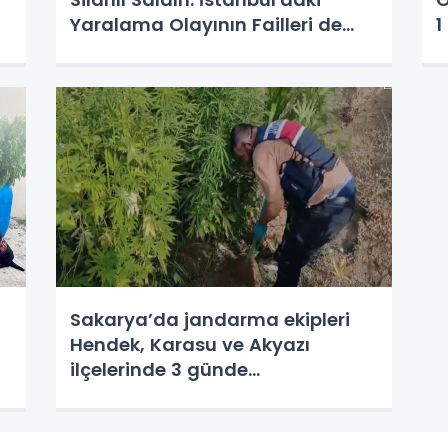
Yaralama Olayının Failleri de
1
Yakalandı
Sakarya’da jandarma ekipleri
Hendek, Karasu ve Akyazı
ilçelerinde 3 günde
gerçekleştirdikleri uyuşturucu
operasyonunda 4 şüpheli
gözaltına aldı.