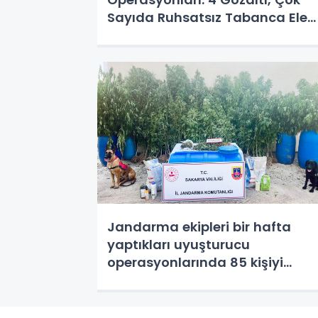
Sayıda Ruhsatsız Tabanca Ele
Geçirildi
Jandarma ekipleri bir hafta
yaptıkları uyuşturucu
operasyonlarında 85 kişiyi
yakaladı. Gözaltına
alınanlardan 6’sı tutuklanarak
Ferizli Cezaevi’ne gönderildi.