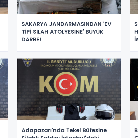
SAKARYA JANDARMASINDAN 'EV
S
TİPİ SİLAH ATÖLYESİNE' BÜYÜK
H
DARBE!
İ
D
Adapazarı'nda Tekel Büfesine
B
Silahlı Saldırı: İstanbul'daki
O