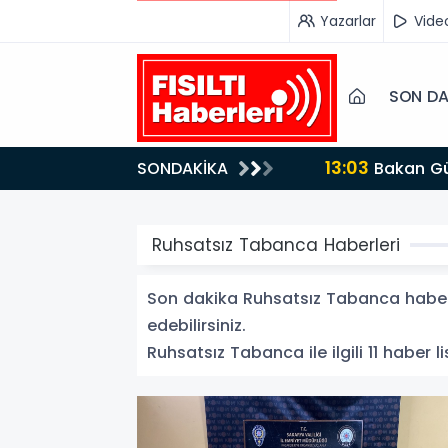
Yazarlar
Vide
SON DA
13:03
SONDAKİKA
Bakan Gürlek’ten İnternet Gazeteciliğine Kritik Destek: "Tek Çatı Altında Toplanmalıyız, Yasal
Düzenlemeye Ha
Ruhsatsız Tabanca Haberleri
Son dakika Ruhsatsız Tabanca haberle
edebilirsiniz.
Ruhsatsız Tabanca ile ilgili 11 haber li