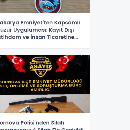
akarya Emniyet'ten Kapsamlı
uzur Uygulaması: Kayıt Dışı
stihdam ve İnsan Ticaretine
arbe!
ornova Polisi'nden Silah
perasyonu: 4 Silah Ele Geçirildi,