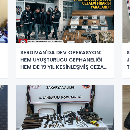
SERDİVAN'DA DEV OPERASYON:
S
HEM UYUŞTURUCU CEPHANELİĞİ
J
HEM DE 19 YIL KESİNLEŞMİŞ CEZASI
T
BULUNAN FİRARİ YAKALANDI!