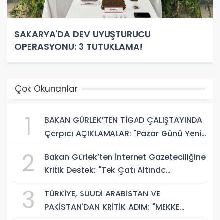
SAKARYA'DA DEV UYUŞTURUCU
OPERASYONU: 3 TUTUKLAMA!
Çok Okunanlar
1
BAKAN GÜRLEK’TEN TİGAD ÇALIŞTAYINDA
Çarpıcı AÇIKLAMALAR: "Pazar Günü Yeni
Bir Aydınlığa Uyanacağız"
2
Bakan Gürlek’ten İnternet Gazeteciliğine
Kritik Destek: "Tek Çatı Altında
Toplanmalıyız, Yasal Düzenlemeye
3
TÜRKİYE, SUUDİ ARABİSTAN VE
Hazırız"
PAKİSTAN'DAN KRİTİK ADIM: "MEKKE