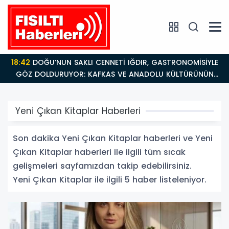
18:42
DOĞU’NUN SAKLI CENNETİ IĞDIR, GASTRONOMİSİYLE
GÖZ DOLDURUYOR: KAFKAS VE ANADOLU KÜLTÜRÜNÜN
BULUŞMA NOKTASI
Yeni Çıkan Kitaplar Haberleri
Son dakika Yeni Çıkan Kitaplar haberleri ve Yeni
Çıkan Kitaplar haberleri ile ilgili tüm sıcak
gelişmeleri sayfamızdan takip edebilirsiniz.
Yeni Çıkan Kitaplar ile ilgili 5 haber listeleniyor.