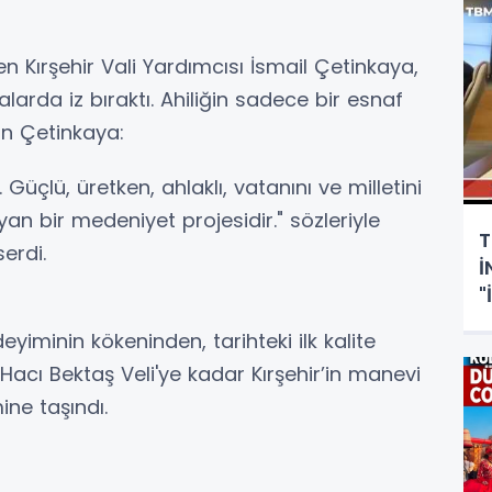
en Kırşehir Vali Yardımcısı İsmail Çetinkaya,
rda iz bıraktı. Ahiliğin sadece bir esnaf
n Çetinkaya:
 Güçlü, üretken, ahlaklı, vatanını ve milletini
an bir medeniyet projesidir." sözleriyle
T
erdi.
İ
"
S
iminin kökeninden, tarihteki ilk kalite
Hacı Bektaş Veli'ye kadar Kırşehir’in manevi
ne taşındı.