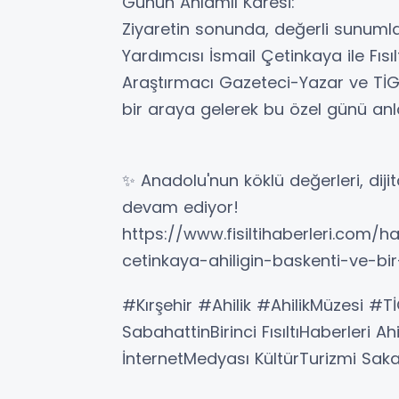
​Günün Anlamlı Karesi:
Ziyaretin sonunda, değerli sunumlar
Yardımcısı İsmail Çetinkaya ile Fısı
Araştırmacı Gazeteci-Yazar ve TİGA
bir araya gelerek bu özel günü anla
​✨ Anadolu'nun köklü değerleri, di
devam ediyor!
​https://www.fisiltihaberleri.com/h
cetinkaya-ahiligin-baskenti-ve-bi
​#Kırşehir #Ahilik #AhilikMüzesi #
SabahattinBirinci FısıltıHaberleri A
İnternetMedyası KültürTurizmi Sa