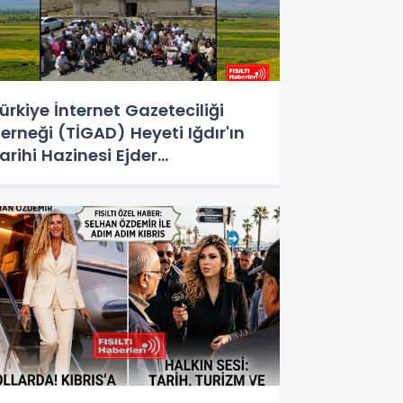
ürkiye İnternet Gazeteciliği
erneği (TİGAD) Heyeti Iğdır'ın
arihi Hazinesi Ejder
ervansarayı'nı Keşfetti!