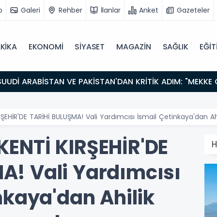
o
Galeri
Rehber
İlanlar
Anket
Gazeteler
KİKA
EKONOMİ
SİYASET
MAGAZİN
SAĞLIK
EĞİT
IRŞEHİR'DE TARİHİ BULUŞMA! Vali Yardımcısı İsmail Çetinkaya'dan A
KENTİ KIRŞEHİR'DE
H
A! Vali Yardımcısı
nkaya'dan Ahilik