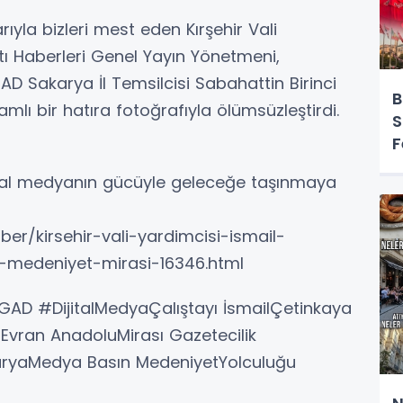
ıyla bizleri mest eden Kırşehir Vali
ltı Haberleri Genel Yayın Yönetmeni,
D Sakarya İl Temsilcisi Sabahattin Birinci
B
mlı bir hatıra fotoğrafıyla ölümsüzleştirdi.
S
F
jital medyanın gücüyle geleceğe taşınmaya
aber/kirsehir-vali-yardimcisi-ismail-
r-medeniyet-mirasi-16346.html
TİGAD #DijitalMedyaÇalıştayı İsmailÇetinkaya
hiEvran AnadoluMirası Gazetecilik
karyaMedya Basın MedeniyetYolculuğu