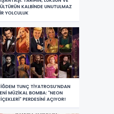
İŞANTAŞI: TARİHİN, LÜKSÜN VE
ÜLTÜRÜN KALBİNDE UNUTULMAZ
İR YOLCULUK
İĞDEM TUNÇ TİYATROSU’NDAN
ENİ MÜZİKAL BOMBA: "NEON
İÇEKLERİ" PERDESİNİ AÇIYOR!