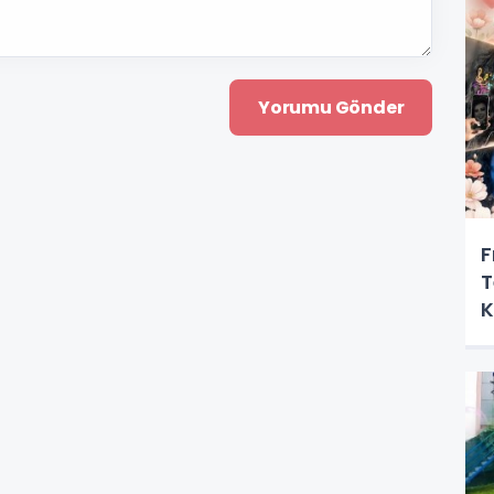
F
T
K
M