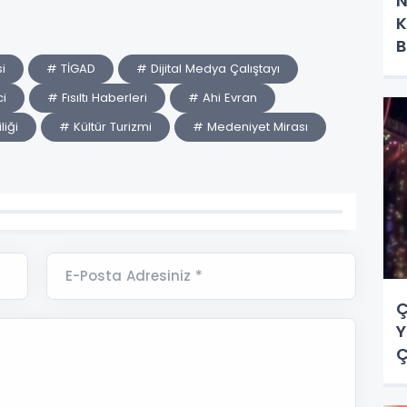
N
K
B
i
# TİGAD
# Dijital Medya Çalıştayı
ci
# Fısıltı Haberleri
# Ahi Evran
liği
# Kültür Turizmi
# Medeniyet Mirası
E-Posta Adresiniz *
Ç
Y
Ç