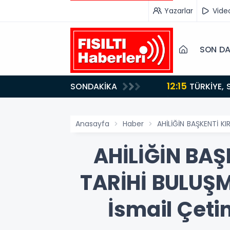
Yazarlar
Vide
SON DA
12:15
SONDAKİKA
ydı!
TÜRKİYE, SUUDİ ARABİSTAN VE PAKİSTAN'DAN KRİTİK ADIM: "MEKKE ORTAK SAVUNMA ANLAŞMASI"
İMZALANDI!
Anasayfa
Haber
​AHİLİĞİN BAŞKENTİ K
​AHİLİĞİN BAŞ
TARİHİ BULUŞM
İsmail Çeti