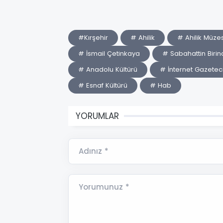
#Kırşehir
# Ahilik
# Ahilik Müzes
# İsmail Çetinkaya
# Sabahattin Birin
# Anadolu Kültürü
# İnternet Gazeteci
# Esnaf Kültürü
# Hab
YORUMLAR
Adınız *
Yorumunuz *