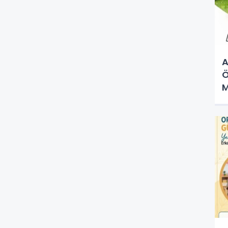
A
Ö
M
K