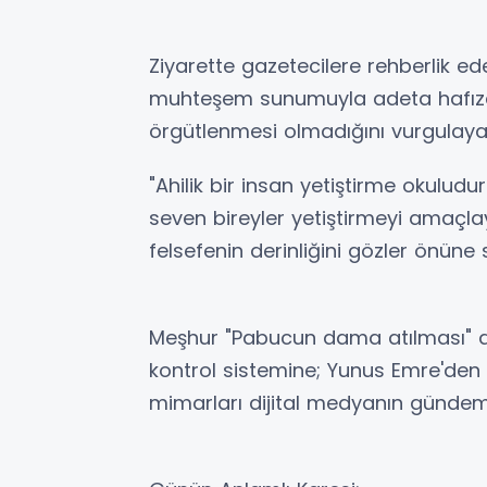
​Ziyarette gazetecilere rehberlik ed
muhteşem sunumuyla adeta hafızala
örgütlenmesi olmadığını vurgulaya
"Ahilik bir insan yetiştirme okuludur.
seven bireyler yetiştirmeyi amaçlay
felsefenin derinliğini gözler önüne s
​Meşhur "Pabucun dama atılması" dey
kontrol sistemine; Yunus Emre'den 
mimarları dijital medyanın gündemi