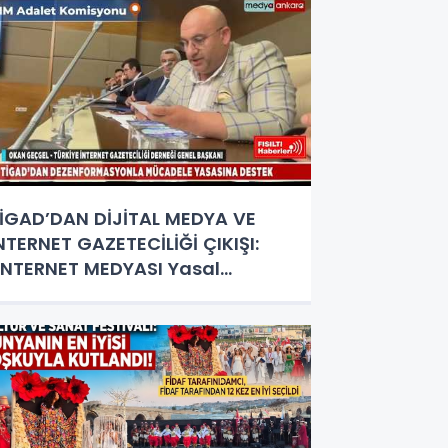
İGAD’DAN DİJİTAL MEDYA VE
NTERNET GAZETECİLİĞİ ÇIKIŞI:
İNTERNET MEDYASI Yasal
tatüye Kavuşturulmalıdır"