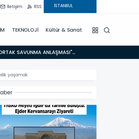
İletişim
RSS
İM
TEKNOLOJİ
Kültür & Sanat
14:21
BAKAN GÜRLEK’TEN TİGAD ÇALIŞTAYINDA Çarpıcı AÇIKLAMALAR: "Pazar Günü Yeni Bir Aydınlığa
Uyanacağız
hilik yaşamak
aber