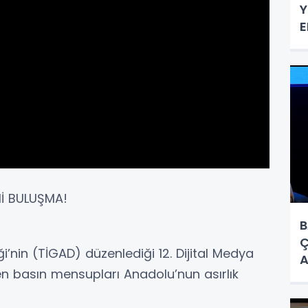
Y
E
Hİ BULUŞMA!
B
Ç
ği’nin (TİGAD) düzenlediği 12. Dijital Medya
A
en basın mensupları Anadolu’nun asırlık
B