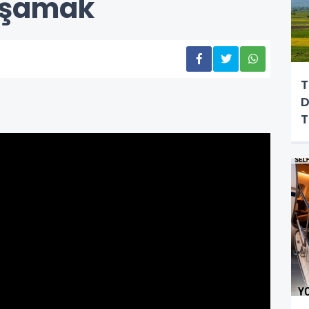
şamak
T
D
T
K