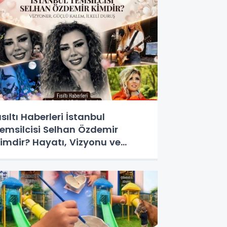
ısıltı Haberleri İstanbul
emsilcisi Selhan Özdemir
imdir? Hayatı, Vizyonu ve
edya Dünyasındaki Yeri