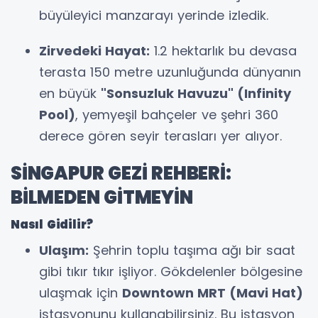
büyüleyici manzarayı yerinde izledik.
Zirvedeki Hayat:
1.2 hektarlık bu devasa
terasta 150 metre uzunluğunda dünyanın
en büyük
"Sonsuzluk Havuzu" (Infinity
Pool)
, yemyeşil bahçeler ve şehri 360
derece gören seyir terasları yer alıyor.
SİNGAPUR GEZİ REHBERİ:
BİLMEDEN GİTMEYİN
Nasıl Gidilir?
Ulaşım:
Şehrin toplu taşıma ağı bir saat
gibi tıkır tıkır işliyor. Gökdelenler bölgesine
ulaşmak için
Downtown MRT (Mavi Hat)
istasyonunu kullanabilirsiniz. Bu istasyon