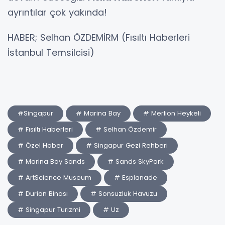
ayrıntılar çok yakında!
HABER; Selhan ÖZDEMİRM (Fısıltı Haberleri
İstanbul Temsilcisi)
#Singapur
# Marina Bay
# Merlion Heykeli
# Fısıltı Haberleri
# Selhan Özdemir
# Özel Haber
# Singapur Gezi Rehberi
# Marina Bay Sands
# Sands SkyPark
# ArtScience Museum
# Esplanade
# Durian Binası
# Sonsuzluk Havuzu
# Singapur Turizmi
# Uz