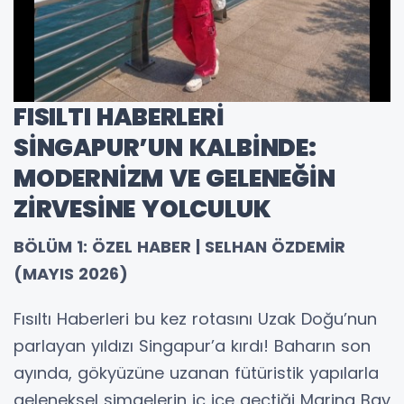
FISILTI HABERLERİ
SİNGAPUR’UN KALBİNDE:
MODERNİZM VE GELENEĞİN
ZİRVESİNE YOLCULUK
BÖLÜM 1: ÖZEL HABER | SELHAN ÖZDEMİR
(MAYIS 2026)
Fısıltı Haberleri bu kez rotasını Uzak Doğu’nun
parlayan yıldızı Singapur’a kırdı! Baharın son
ayında, gökyüzüne uzanan fütüristik yapılarla
geleneksel simgelerin iç içe geçtiği Marina Bay