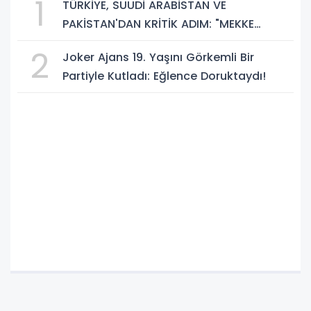
1
TÜRKİYE, SUUDİ ARABİSTAN VE
PAKİSTAN'DAN KRİTİK ADIM: "MEKKE
ORTAK SAVUNMA ANLAŞMASI" İMZALANDI!
2
Joker Ajans 19. Yaşını Görkemli Bir
Partiyle Kutladı: Eğlence Doruktaydı!