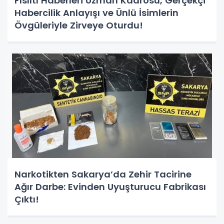
Fısıltı Haberleri Uzman Kadrosu, Gerçekçi
Habercilik Anlayışı ve Ünlü İsimlerin
Övgüleriyle Zirveye Oturdu!
Narkotikten Sakarya’da Zehir Tacirine
Ağır Darbe: Evinden Uyuşturucu Fabrikası
Çıktı!