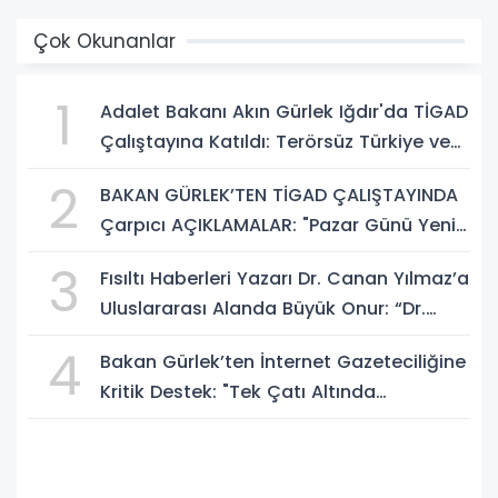
Çok Okunanlar
1
Adalet Bakanı Akın Gürlek Iğdır'da TİGAD
Çalıştayına Katıldı: Terörsüz Türkiye ve
Sosyal Medya Düzenlemesi Mesajı
2
BAKAN GÜRLEK’TEN TİGAD ÇALIŞTAYINDA
Çarpıcı AÇIKLAMALAR: "Pazar Günü Yeni
Bir Aydınlığa Uyanacağız"
3
Fısıltı Haberleri Yazarı Dr. Canan Yılmaz’a
Uluslararası Alanda Büyük Onur: “Dr.
A.P.J. Abdul Kalam İlham Ödülü 2026”
4
Bakan Gürlek’ten İnternet Gazeteciliğine
Kritik Destek: "Tek Çatı Altında
Toplanmalıyız, Yasal Düzenlemeye
Hazırız"