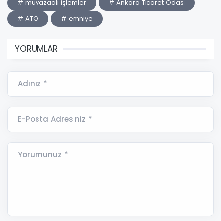
# muvazaalı işlemler
# Ankara Ticaret Odası
# ATO
# emniye
YORUMLAR
Adınız *
E-Posta Adresiniz *
Yorumunuz *