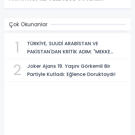
ADIMLAR!
Çok Okunanlar
1
TÜRKİYE, SUUDİ ARABİSTAN VE
PAKİSTAN'DAN KRİTİK ADIM: "MEKKE
ORTAK SAVUNMA ANLAŞMASI" İMZALANDI!
2
Joker Ajans 19. Yaşını Görkemli Bir
Partiyle Kutladı: Eğlence Doruktaydı!