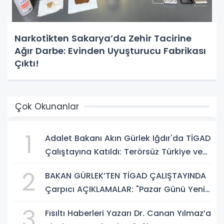
Narkotikten Sakarya’da Zehir Tacirine
Ağır Darbe: Evinden Uyuşturucu Fabrikası
Çıktı!
Çok Okunanlar
1
Adalet Bakanı Akın Gürlek Iğdır'da TİGAD
Çalıştayına Katıldı: Terörsüz Türkiye ve
Sosyal Medya Düzenlemesi Mesajı
2
BAKAN GÜRLEK’TEN TİGAD ÇALIŞTAYINDA
Çarpıcı AÇIKLAMALAR: "Pazar Günü Yeni
Bir Aydınlığa Uyanacağız"
3
Fısıltı Haberleri Yazarı Dr. Canan Yılmaz’a