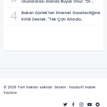
Uluslararası Alanda Büyük Onur: “Dr.
A.P.J. Abdul Kalam İlham Ödülü 2026”
4
Bakan Gürlek’ten İnternet Gazeteciliğine
Kritik Destek: "Tek Çatı Altında
Toplanmalıyız, Yasal Düzenlemeye
Hazırız"
© 2026 Tüm hakları saklıdır. Sistem : Gazisoft
Haber
Yazılımı