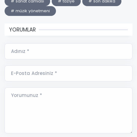
# sanat camiası
# taziye
# son dakika
# müzik yönetmeni
YORUMLAR
Adınız *
E-Posta Adresiniz *
Yorumunuz *