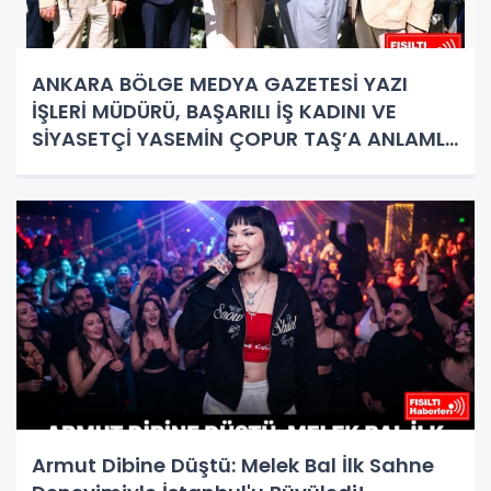
ANKARA BÖLGE MEDYA GAZETESİ YAZI
İŞLERİ MÜDÜRÜ, BAŞARILI İŞ KADINI VE
SİYASETÇİ YASEMİN ÇOPUR TAŞ’A ANLAMLI
PLAKET!
Armut Dibine Düştü: Melek Bal İlk Sahne