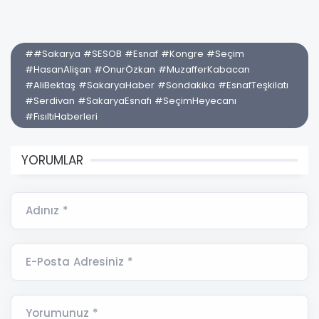
##Sakarya #SESOB #Esnaf #Kongre #Seçim
#HasanAlişan #OnurÖzkan #MuzafferKabacan
#AliBektaş #SakaryaHaber #Sondakika #EsnafTeşkilatı
#Serdivan #SakaryaEsnafı #SeçimHeyecanı
#FısıltıHaberleri
YORUMLAR
Adınız *
E-Posta Adresiniz *
Yorumunuz *