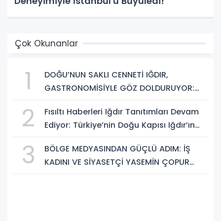
Deneyimiyle İstanbul'u Büyüledi!
Çok Okunanlar
1
DOĞU’NUN SAKLI CENNETİ IĞDIR,
GASTRONOMİSİYLE GÖZ DOLDURUYOR:
KAFKAS VE ANADOLU KÜLTÜRÜNÜN
2
Fısıltı Haberleri Iğdır Tanıtımları Devam
BULUŞMA NOKTASI
Ediyor: Türkiye’nin Doğu Kapısı Iğdır’ın
Saklı Cennetleri Keşfedilmeyi Bekliyor
3
BÖLGE MEDYASINDAN GÜÇLÜ ADIM: İŞ
KADINI VE SİYASETÇİ YASEMİN ÇOPUR
TAŞ, TÜMORSİAD KADIN KOLLARINDA!