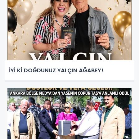
İYİ Kİ DOĞDUNUZ YALÇIN AĞABEY!