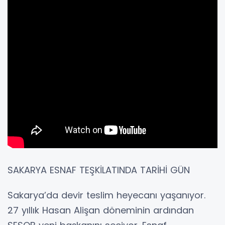
SAKARYA ESNAF TEŞKİLATINDA TARİHİ GÜN
Sakarya’da devir teslim heyecanı yaşanıyor.
27 yıllık Hasan Alişan döneminin ardından